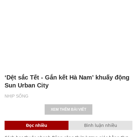
‘Dệt sắc Tết - Gắn kết Hà Nam’ khuấy động
Sun Urban City
NHỊP SỐNG
XEM THÊM BÀI VIẾT
Đọc nhiều
Bình luận nhiều