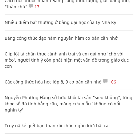
Cách học thuộc nhanh Bảng công thức lượng giác bằng thơ,
"thần chú"
17
Nhiều điểm bất thường ở bằng đại học của Lý Nhã Kỳ
Bảng công thức đạo hàm nguyên hàm cơ bản cần nhớ
Clip lột tả chân thực cảnh anh trai và em gái như 'chó với
mèo', người tinh ý còn phát hiện một vấn đề trong giáo dục
con
Các công thức hóa học lớp 8, 9 cơ bản cần nhớ
106
Nguyễn Phương Hằng sở hữu khối tài sản "siêu khủng", từng
khoe sổ đỏ tính bằng cân, mắng cựu mẫu 'không có nổi
nghìn tỷ'
Truy nã kẻ giết bạn thân rồi chôn ngồi dưới bãi cát