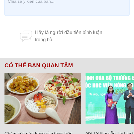
CÓ THỂ BẠN QUAN TÂM
Chăm sóc sức khỏe cần thực hiện
GS.TS Nguyễn Thị Lan ti