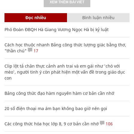
XEM THÊM BÀI VIẾT
Đọc nhiều
Bình luận nhiều
Phó Đoàn ĐBQH Hà Giang Vương Ngọc Hà bị kỷ luật
Cách học thuộc nhanh Bảng công thức lượng giác bằng thơ,
"thần chú"
17
Clip lột tả chân thực cảnh anh trai và em gái như 'chó với
mèo', người tinh ý còn phát hiện một vấn đề trong giáo dục
con
Bảng công thức đạo hàm nguyên hàm cơ bản cần nhớ
20 số điện thoại ma ám bạn không bao giờ nên gọi
Các công thức hóa học lớp 8, 9 cơ bản cần nhớ
106