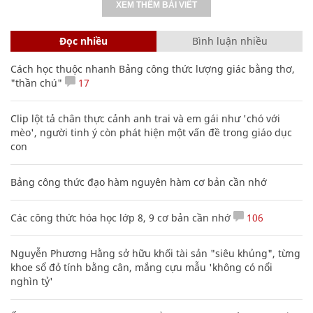
XEM THÊM BÀI VIẾT
Đọc nhiều
Bình luận nhiều
Cách học thuộc nhanh Bảng công thức lượng giác bằng thơ,
"thần chú"
17
Clip lột tả chân thực cảnh anh trai và em gái như 'chó với
mèo', người tinh ý còn phát hiện một vấn đề trong giáo dục
con
Bảng công thức đạo hàm nguyên hàm cơ bản cần nhớ
Các công thức hóa học lớp 8, 9 cơ bản cần nhớ
106
Nguyễn Phương Hằng sở hữu khối tài sản "siêu khủng", từng
khoe sổ đỏ tính bằng cân, mắng cựu mẫu 'không có nổi
nghìn tỷ'