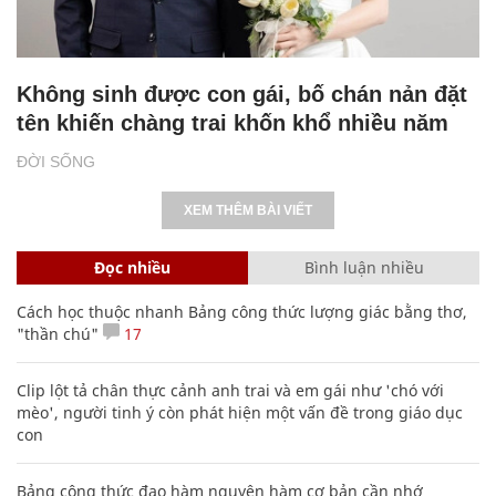
Không sinh được con gái, bố chán nản đặt
tên khiến chàng trai khốn khổ nhiều năm
ĐỜI SỐNG
XEM THÊM BÀI VIẾT
Đọc nhiều
Bình luận nhiều
Cách học thuộc nhanh Bảng công thức lượng giác bằng thơ,
"thần chú"
17
Clip lột tả chân thực cảnh anh trai và em gái như 'chó với
mèo', người tinh ý còn phát hiện một vấn đề trong giáo dục
con
Bảng công thức đạo hàm nguyên hàm cơ bản cần nhớ