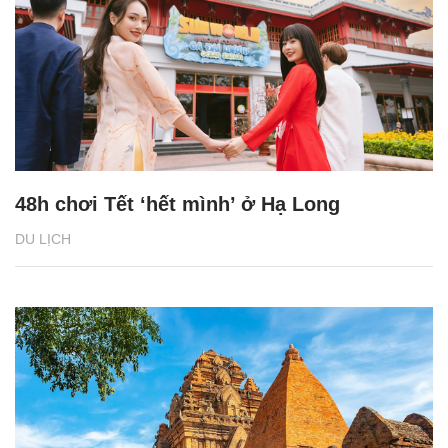
48h chơi Tết ‘hết mình’ ở Hạ Long
DU LỊCH