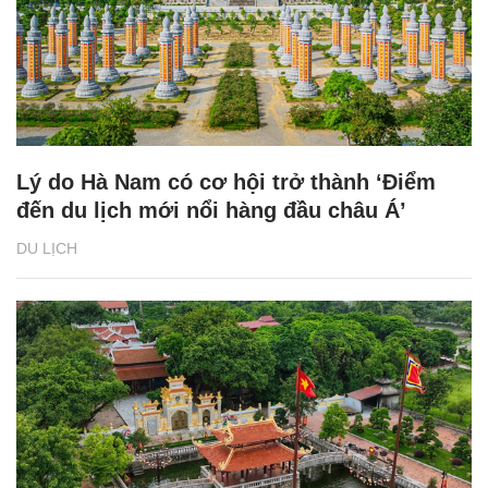
Lý do Hà Nam có cơ hội trở thành ‘Điểm
đến du lịch mới nổi hàng đầu châu Á’
DU LỊCH