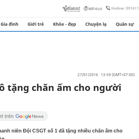
Hotline: 09161
Gia đình
Giới trẻ
Khỏe - đẹp
Chuyện lạ
Quân sự
27/01/2016 13:59 (GMT+07:00)
 đô tặng chăn ấm cho người
hanh niên Đội CSGT số 1 đã tặng nhiều chăn ấm cho
àn.