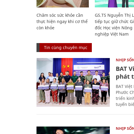
Chăm sóc sức khỏe cần
GS.TS Nguyễn Thị 
thực hiện ngay khi cơ thể
tiếp tục giữ chức 
còn khỏe
đốc Học viện Nông
nghiệp Việt Nam
Tin cùng chuyên mục
NHỊP SỐ
BAT V
phát t
BAT Việt
Phước Ch
triển ki
tuyến bi
NHỊP SỐ