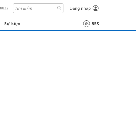
18822
Đăng nhập
Sự kiện
RSS