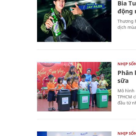
Bia T
động 
Thương h
dịch mùa
NHỊP SỐ
Phân 
sữa
Mô hình 
TPHCM ch
đầu từ n
NHỊP SỐ