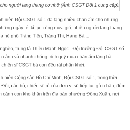
 cho người lang thang cơ nhỡ (Ảnh CSGT Đội 1 cung cấp).
nh niên Đội CSGT số 1 đã tặng nhiều chăn ấm cho những
những ngày rét kỉ lục cùng mưa gió, nhiều người lang thang
ỉa hè phố Tràng Tiền, Tràng Thi, Hàng Bài...
nghèo, trung tá Thiều Mạnh Ngọc - Đội trưởng Đội CSGT số
àn cảnh và nhanh chóng trích quỹ mua chăn ấm tặng bà
chiến sĩ CSGT bà con đều rất phấn khởi.
h niên Cộng sản Hồ Chí Minh, Đội CSGT số 1, trong thời
 Đội, cán bộ, chiến sĩ trẻ của đơn vị sẽ tiếp tục gửi chăn, đệm
 cảnh còn khó khăn trên địa bàn phường Đồng Xuân, nơi