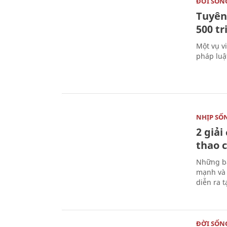
ĐỜI SỐN
Tuyên 
500 t
Một vụ v
pháp luậ
NHỊP SỐ
2 giải
thao c
Những bà
mạnh và 
diễn ra 
ĐỜI SỐN