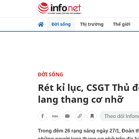
Đời sống
Thị trường
Thế giới
ĐỜI SỐNG
Rét kỉ lục, CSGT Thủ
lang thang cơ nhỡ
Trong đêm 26 rạng sáng ngày 27/1, Đoàn t
những người lang thang cơ nhỡ trên địa b