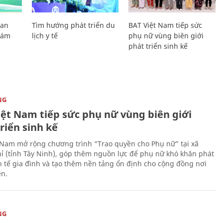
Lan
Tìm hướng phát triển du
BAT Việt Nam tiếp sức
Giám
lịch y tế
phụ nữ vùng biên giới
phát triển sinh kế
NG
iệt Nam tiếp sức phụ nữ vùng biên giới
riển sinh kế
 Nam mở rộng chương trình “Trao quyền cho Phụ nữ” tại xã
ỉ (tỉnh Tây Ninh), góp thêm nguồn lực để phụ nữ khó khăn phát
nh tế gia đình và tạo thêm nền tảng ổn định cho cộng đồng nơi
ên.
NG