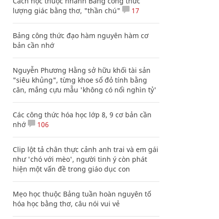
Cách học thuộc nhanh Bảng công thức
lượng giác bằng thơ, "thần chú"
17
Bảng công thức đạo hàm nguyên hàm cơ
bản cần nhớ
Nguyễn Phương Hằng sở hữu khối tài sản
"siêu khủng", từng khoe sổ đỏ tính bằng
cân, mắng cựu mẫu 'không có nổi nghìn tỷ'
Các công thức hóa học lớp 8, 9 cơ bản cần
nhớ
106
Clip lột tả chân thực cảnh anh trai và em gái
như 'chó với mèo', người tinh ý còn phát
hiện một vấn đề trong giáo dục con
Mẹo học thuộc Bảng tuần hoàn nguyên tố
hóa học bằng thơ, câu nói vui vẻ