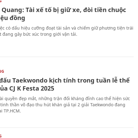
G
Quang: Tài xế tố bị giữ xe, đòi tiền chuộc
riệu đồng
iệc có dấu hiệu cưỡng đoạt tài sản và chiếm giữ phương tiện trái
t đang gây bức xúc trong giới vận tải.
NG
 đấu Taekwondo kịch tính trong tuần lễ thể
ủa CJ K Festa 2025
i quyền đẹp mắt, những trận đối kháng đỉnh cao thể hiện sức
tinh thần võ đạo thu hút khán giả tại 2 giải Taekwondo đang
tại TP.HCM.
G