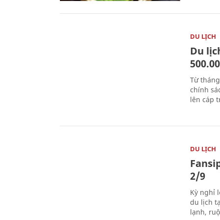
DU LỊCH
Du lị
500.0
Từ tháng
chính sá
lên cáp t
DU LỊCH
Fansip
2/9
Kỳ nghỉ l
du lịch t
lạnh, ru