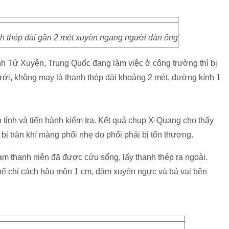
h thép dài gần 2 mét xuyên ngang người đàn ông
nh Tứ Xuyên, Trung Quốc đang làm việc ở công trường thì bị
dưới, không may là thanh thép dài khoảng 2 mét, đường kính 1
tỉnh và tiến hành kiểm tra. Kết quả chụp X-Quang cho thấy
ị tràn khí màng phổi nhẹ do phổi phải bị tổn thương.
m thanh niên đã được cứu sống, lấy thanh thép ra ngoài.
thể chỉ cách hậu môn 1 cm, đâm xuyên ngực và bả vai bên