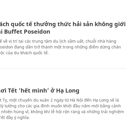
ách quốc tế thưởng thức hải sản không giới
ại Buffet Poseidon
hế về vị trí tại các trung tâm du lịch sầm uất, chuỗi nhà hàng
oseidon đang dần trở thành một trong những điểm dừng chân
ộc của du khách quốc tế.
ơi Tết ‘hết mình’ ở Hạ Long
Ất Tỵ, một chuyến du xuân 2 ngày từ Hà Nội đến Hạ Long sẽ là
 lý tưởng cho các gia đình muốn khởi đầu năm mới bằng cảnh
n nhiên hùng vĩ, không khí lễ hội rộn ràng và những trải nghiệm
Tết đầy ý nghĩa.