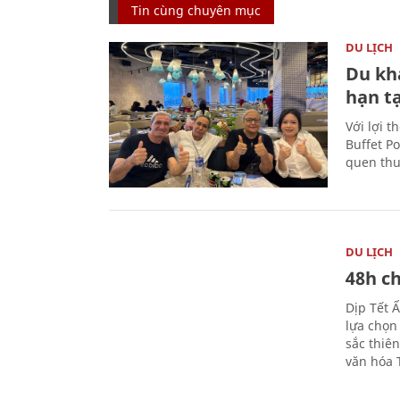
Tin cùng chuyên mục
DU LỊCH
Du kh
hạn t
Với lợi t
Buffet P
quen thu
DU LỊCH
48h ch
Dịp Tết 
lựa chọn
sắc thiê
văn hóa 