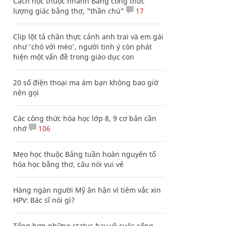
Cách học thuộc nhanh Bảng công thức
lượng giác bằng thơ, "thần chú"
17
Clip lột tả chân thực cảnh anh trai và em gái
như 'chó với mèo', người tinh ý còn phát
hiện một vấn đề trong giáo dục con
20 số điện thoại ma ám bạn không bao giờ
nên gọi
Các công thức hóa học lớp 8, 9 cơ bản cần
nhớ
106
Mẹo học thuộc Bảng tuần hoàn nguyên tố
hóa học bằng thơ, câu nói vui vẻ
Hàng ngàn người Mỹ ân hận vì tiêm vắc xin
HPV: Bác sĩ nói gì?
Tổng hợp những status hay về cuộc sống