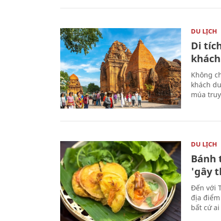
DU LỊCH
Di tí
khách
Không ch
khách du
múa truy
DU LỊCH
Bánh 
'gây 
Đến với 
địa điểm
bất cứ a