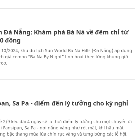
ch Đà Nẵng: Khám phá Bà Nà về đêm chỉ từ
00 đồng
 10/2024, khu du lịch Sun World Ba Na Hills (Đà Nẵng) áp dụng
ch giá combo “Ba Na By Night” linh hoạt theo từng khung giờ
reo.
an, Sa Pa - điểm đến lý tưởng cho kỳ nghỉ
ễ 2/9 kéo dài 4 ngày sẽ là thời điểm lý tưởng cho một chuyến đi
ại Fansipan, Sa Pa - nơi nắng vàng như rót mật, khí hậu mát
ộng bậc thang mùa lúa chín rực vàng và tưng bừng các lễ hội.