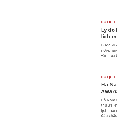
DU LỊCH
Lý do
lịch m
Được kỳ 
nơi-phải
văn hoá 
DU LỊCH
Hà Na
Award
Hà Nam v
thứ 31 k
lịch mới
đầu châu