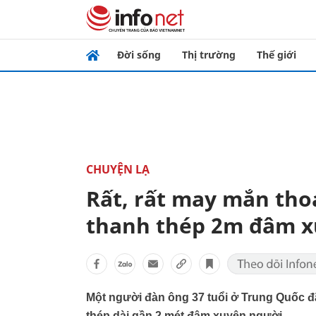
Đời sống
Thị trường
Thế giới
CHUYỆN LẠ
Rất, rất may mắn thoá
thanh thép 2m đâm x
Một người đàn ông 37 tuổi ở Trung Quốc đã
thép dài gần 2 mét đâm xuyên người.