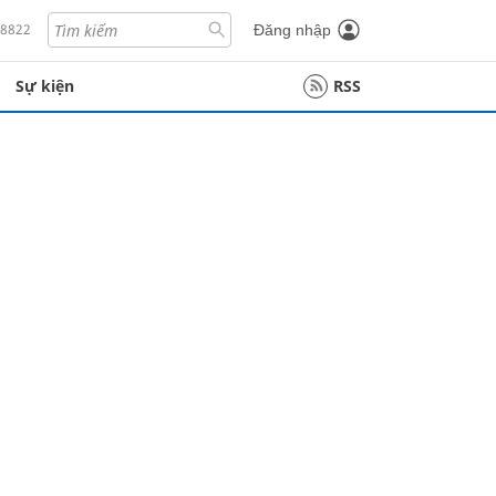
18822
Đăng nhập
Sự kiện
RSS