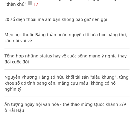
"thần chú"
17
20 số điện thoại ma ám bạn không bao giờ nên gọi
Mẹo học thuộc Bảng tuần hoàn nguyên tố hóa học bằng thơ,
câu nói vui vẻ
Tổng hợp những status hay về cuộc sống mang ý nghĩa thay
đổi cuộc đời
Nguyễn Phương Hằng sở hữu khối tài sản "siêu khủng", từng
khoe sổ đỏ tính bằng cân, mắng cựu mẫu 'không có nổi
nghìn tỷ'
Ấn tượng ngày hội văn hóa - thể thao mừng Quốc khánh 2/9
ở Hải Hậu