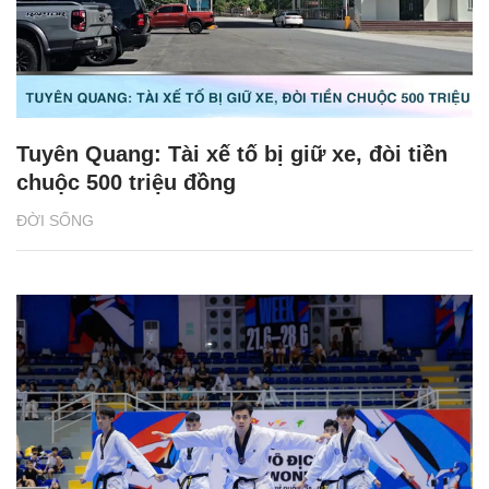
Tuyên Quang: Tài xế tố bị giữ xe, đòi tiền
chuộc 500 triệu đồng
ĐỜI SỐNG