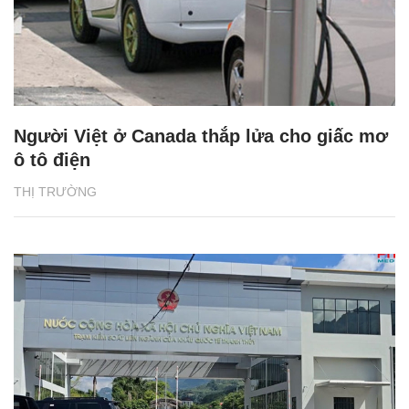
Người Việt ở Canada thắp lửa cho giấc mơ
ô tô điện
THỊ TRƯỜNG