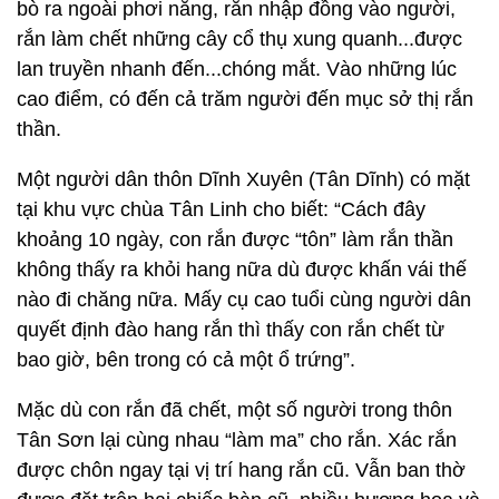
bò ra ngoài phơi nắng, rắn nhập đồng vào người,
rắn làm chết những cây cổ thụ xung quanh...được
lan truyền nhanh đến...chóng mắt. Vào những lúc
cao điểm, có đến cả trăm người đến mục sở thị rắn
thần.
Một người dân thôn Dĩnh Xuyên (Tân Dĩnh) có mặt
tại khu vực chùa Tân Linh cho biết: “Cách đây
khoảng 10 ngày, con rắn được “tôn” làm rắn thần
không thấy ra khỏi hang nữa dù được khấn vái thế
nào đi chăng nữa. Mấy cụ cao tuổi cùng người dân
quyết định đào hang rắn thì thấy con rắn chết từ
bao giờ, bên trong có cả một ổ trứng”.
Mặc dù con rắn đã chết, một số người trong thôn
Tân Sơn lại cùng nhau “làm ma” cho rắn. Xác rắn
được chôn ngay tại vị trí hang rắn cũ. Vẫn ban thờ