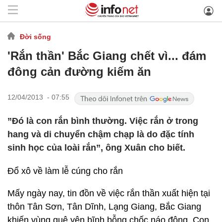
Đời sống
'Rắn thần' Bắc Giang chết vì... đám
đông cản đường kiếm ăn
12/04/2013 - 07:55
”Đó là con rắn bình thường. Việc rắn ở trong
hang và di chuyển chậm chạp là do đặc tính
sinh học của loài rắn”, ông Xuân cho biết.
Đổ xô về làm lễ cúng cho rắn
Mấy ngày nay, tin đồn về việc rắn thần xuất hiện tại
thôn Tân Sơn, Tân Dĩnh, Lạng Giang, Bắc Giang
khiến vùng quê yên bĩnh bỗng chốc náo động. Con