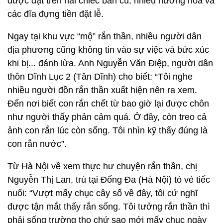
được đặt trên hai chiếc bàn cũ, nhiều hương hoa và
các đĩa đựng tiền đặt lễ.
Ngay tại khu vực “mộ” rắn thần, nhiều người dân
địa phương cũng không tin vào sự việc và bức xúc
khi bị... đánh lừa. Anh Nguyễn Văn Điệp, người dân
thôn Dĩnh Lục 2 (Tân Dĩnh) cho biết: “Tôi nghe
nhiều người đồn rắn thần xuất hiện nên ra xem.
Đến nơi biết con rắn chết từ bao giờ lại được chôn
như người thấy phản cảm quá. Ở đây, còn treo cả
ảnh con rắn lúc còn sống. Tôi nhìn kỹ thấy đúng là
con rắn nước”.
Từ Hà Nội về xem thực hư chuyện rắn thần, chị
Nguyễn Thị Lan, trú tại Đống Đa (Hà Nội) tỏ vẻ tiếc
nuối: “Vượt mấy chục cây số về đây, tôi cứ nghĩ
được tận mắt thấy rắn sống. Tôi tưởng rắn thần thì
phải sống trường thọ chứ sao mới mấy chục ngày