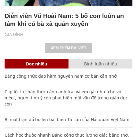
Diễn viên Võ Hoài Nam: 5 bố con luôn an
tâm khi có bà xã quán xuyến
GIA ĐÌNH
XEM THÊM BÀI VIẾT
Đọc nhiều
Bình luận nhiều
Bảng công thức đạo hàm nguyên hàm cơ bản cần nhớ
Clip lột tả chân thực cảnh anh trai và em gái như 'chó với
mèo', người tinh ý còn phát hiện một vấn đề trong giáo dục
con
Bí mật trận đổ bộ lên bãi biển Tà Lơn của Hải quân Việt Nam
Cách học thuộc nhanh Bảng công thức lượng giác bằng thơ,