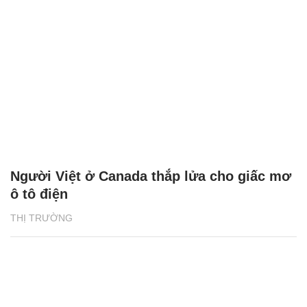
Người Việt ở Canada thắp lửa cho giấc mơ
ô tô điện
THỊ TRƯỜNG