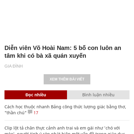
Diễn viên Võ Hoài Nam: 5 bố con luôn an
tâm khi có bà xã quán xuyến
GIA ĐÌNH
XEM THÊM BÀI VIẾT
Đọc nhiều
Bình luận nhiều
Cách học thuộc nhanh Bảng công thức lượng giác bằng thơ,
"thần chú"
17
Clip lột tả chân thực cảnh anh trai và em gái như 'chó với
mèo', người tinh ý còn phát hiện một vấn đề trong giáo dục