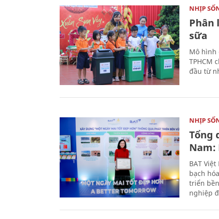
NHỊP SỐ
Phân 
sữa
Mô hình 
TPHCM ch
đầu từ n
NHỊP SỐ
Tổng 
Nam: 
BAT Việt
bạch hóa
triển bề
nghiệp đ