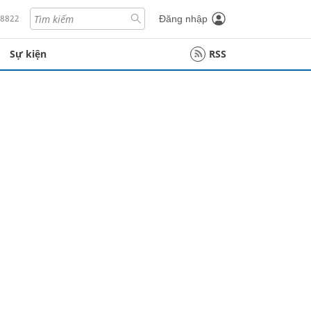
18822
Đăng nhập
Sự kiện
RSS