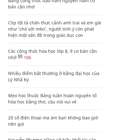
Bảng công thức đạo hàm nguyên hàm cơ
bản cần nhớ
Clip lột tả chân thực cảnh anh trai và em gái
như 'chó với mèo', người tinh ý còn phát
hiện một vấn đề trong giáo dục con
Các công thức hóa học lớp 8, 9 cơ bản cần
nhớ
106
Nhiều điểm bất thường ở bằng đại học của
Lý Nhã Kỳ
Mẹo học thuộc Bảng tuần hoàn nguyên tố
hóa học bằng thơ, câu nói vui vẻ
20 số điện thoại ma ám bạn không bao giờ
nên gọi
Nguyễn Phương Hằng sở hữu khối tài sản