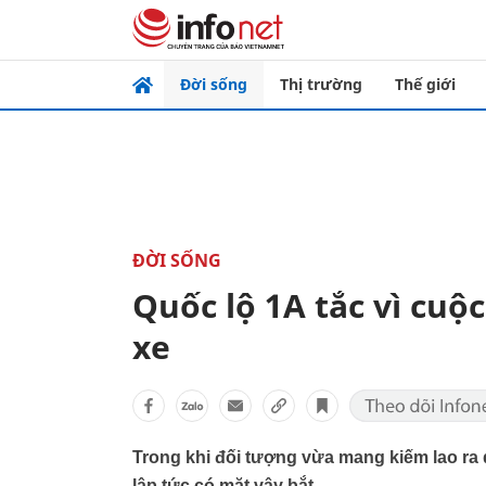
Đời sống
Thị trường
Thế giới
ĐỜI SỐNG
Quốc lộ 1A tắc vì cuộ
xe
Trong khi đối tượng vừa mang kiếm lao ra q
lập tức có mặt vây bắt.