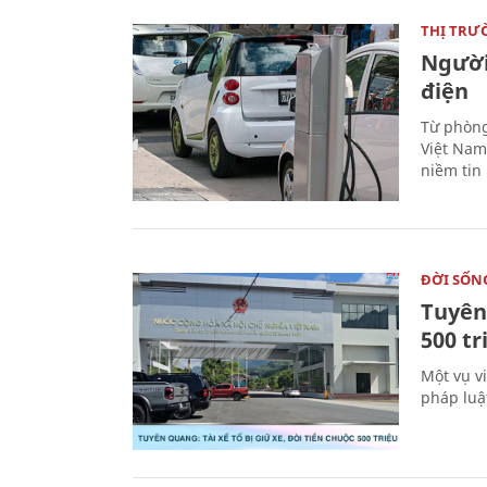
THỊ TRƯ
Người
điện
Từ phòng
Việt Nam 
niềm tin
ĐỜI SỐN
Tuyên 
500 t
Một vụ v
pháp luậ