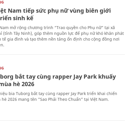
NG
iệt Nam tiếp sức phụ nữ vùng biên giới
riển sinh kế
 Nam mở rộng chương trình “Trao quyền cho Phụ nữ” tại xã
ỉ (tỉnh Tây Ninh), góp thêm nguồn lực để phụ nữ khó khăn phát
nh tế gia đình và tạo thêm nền tảng ổn định cho cộng đồng nơi
ên.
NG
uborg bắt tay cùng rapper Jay Park khuấy
mùa hè 2026
iệu bia Tuborg bắt tay cùng rapper Jay Park triển khai chiến
 hè 2026 mang tên "Sao Phải Theo Chuẩn” tại Việt Nam.