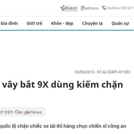
Hotline: 09161
Gia đình
Giới trẻ
Khỏe - đẹp
Chuyện lạ
Quân sự
26/04/2013 07:42 (GMT+07:00)
c vây bắt 9X dùng kiếm chặn
uốc lộ chặn chiếc xe tải thì hàng chục chiến sĩ công an