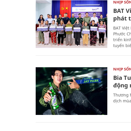
NHỊP SỐ
BAT V
phát t
BAT Việt
Phước Ch
triển ki
tuyến bi
NHỊP SỐ
Bia T
động 
Thương h
dịch mùa