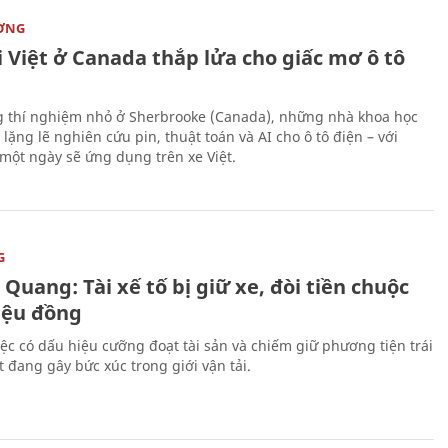
ỜNG
 Việt ở Canada thắp lửa cho giấc mơ ô tô
 thí nghiệm nhỏ ở Sherbrooke (Canada), những nhà khoa học
lặng lẽ nghiên cứu pin, thuật toán và AI cho ô tô điện – với
 một ngày sẽ ứng dụng trên xe Việt.
G
Quang: Tài xế tố bị giữ xe, đòi tiền chuộc
riệu đồng
iệc có dấu hiệu cưỡng đoạt tài sản và chiếm giữ phương tiện trái
t đang gây bức xúc trong giới vận tải.