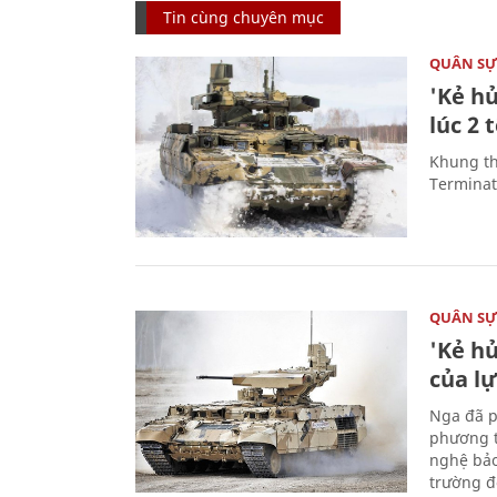
Tin cùng chuyên mục
QUÂN S
'Kẻ h
lúc 2 
Khung th
Terminato
QUÂN S
'Kẻ h
của l
Nga đã p
phương t
nghệ bảo
trường đô