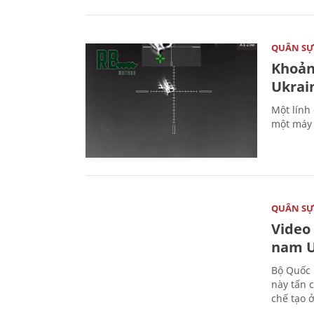
QUÂN S
Khoản
Ukrai
Một lính
một máy 
QUÂN S
Video
nam U
Bộ Quốc 
này tấn 
chế tạo 