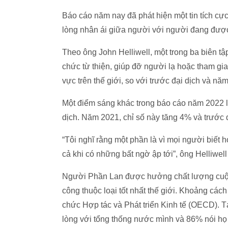
Báo cáo năm nay đã phát hiện một tin tích cực
lòng nhân ái giữa người với người đang được
Theo ông John Helliwell, một trong ba biên t
chức từ thiện, giúp đỡ người lạ hoặc tham gia
vực trên thế giới, so với trước đại dịch và nă
Một điểm sáng khác trong báo cáo năm 2022 là
dịch. Năm 2021, chỉ số này tăng 4% và trước 
“Tôi nghĩ rằng một phần là vì mọi người biết h
cả khi có những bất ngờ ập tới”, ông Helliwell 
Người Phần Lan được hưởng chất lượng cuộc 
công thuộc loại tốt nhất thế giới. Khoảng các
chức Hợp tác và Phát triển Kinh tế (OECD). 
lòng với tổng thống nước mình và 86% nói họ 