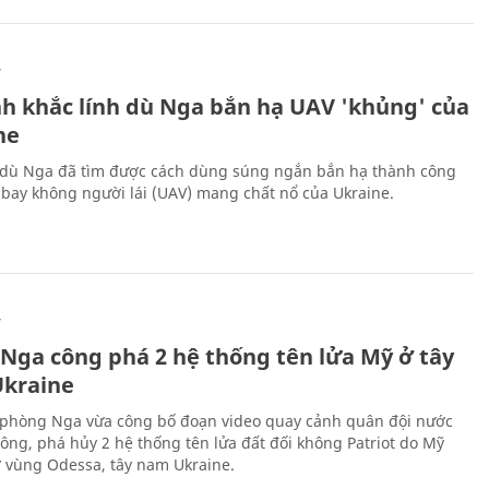
Ự
h khắc lính dù Nga bắn hạ UAV 'khủng' của
ne
 dù Nga đã tìm được cách dùng súng ngắn bắn hạ thành công
bay không người lái (UAV) mang chất nổ của Ukraine.
Ự
 Nga công phá 2 hệ thống tên lửa Mỹ ở tây
kraine
phòng Nga vừa công bố đoạn video quay cảnh quân đội nước
công, phá hủy 2 hệ thống tên lửa đất đối không Patriot do Mỹ
ở vùng Odessa, tây nam Ukraine.