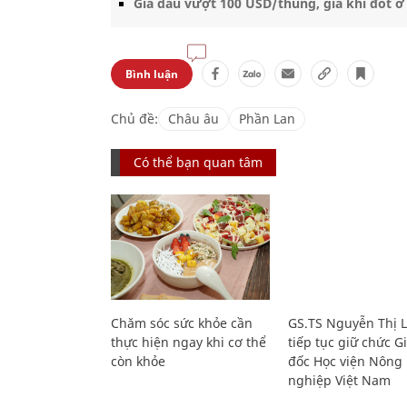
Giá dầu vượt 100 USD/thùng, giá khí đốt ở
Bình luận
Chủ đề:
Châu âu
Phần Lan
Có thể bạn quan tâm
Chăm sóc sức khỏe cần
GS.TS Nguyễn Thị 
thực hiện ngay khi cơ thể
tiếp tục giữ chức 
còn khỏe
đốc Học viện Nông
nghiệp Việt Nam