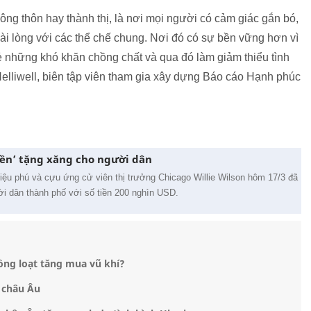
ông thôn hay thành thị, là nơi mọi người có cảm giác gắn bó,
hài lòng với các thể chế chung. Nơi đó có sự bền vững hơn vì
ẻ những khó khăn chồng chất và qua đó làm giảm thiểu tình
elliwell, biên tập viên tham gia xây dựng Báo cáo Hạnh phúc
iền’ tặng xăng cho người dân
triệu phú và cựu ứng cử viên thị trưởng Chicago Willie Wilson hôm 17/3 đã
i dân thành phố với số tiền 200 nghìn USD.
ồng loạt tăng mua vũ khí?
 châu Âu