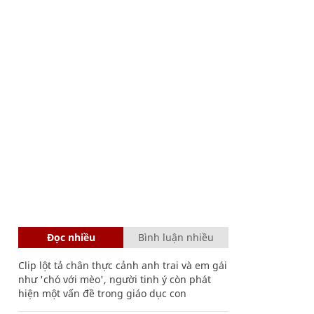
Đọc nhiều
Bình luận nhiều
Clip lột tả chân thực cảnh anh trai và em gái
như 'chó với mèo', người tinh ý còn phát
hiện một vấn đề trong giáo dục con