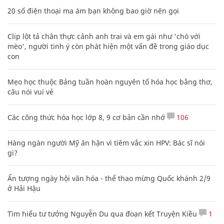
20 số điện thoại ma ám bạn không bao giờ nên gọi
Clip lột tả chân thực cảnh anh trai và em gái như 'chó với
mèo', người tinh ý còn phát hiện một vấn đề trong giáo dục
con
Mẹo học thuộc Bảng tuần hoàn nguyên tố hóa học bằng thơ,
câu nói vui vẻ
Các công thức hóa học lớp 8, 9 cơ bản cần nhớ
106
Hàng ngàn người Mỹ ân hận vì tiêm vắc xin HPV: Bác sĩ nói
gì?
Ấn tượng ngày hội văn hóa - thể thao mừng Quốc khánh 2/9
ở Hải Hậu
Tìm hiểu tư tưởng Nguyễn Du qua đoạn kết Truyện Kiều
1