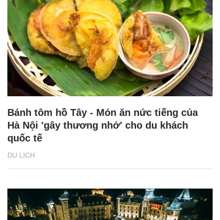
Bánh tôm hồ Tây - Món ăn nức tiếng của
Hà Nội 'gây thương nhớ' cho du khách
quốc tế
DU LỊCH