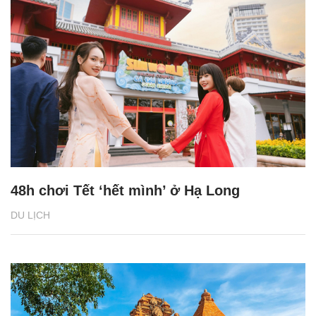
48h chơi Tết ‘hết mình’ ở Hạ Long
DU LỊCH