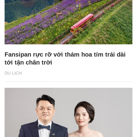
Fansipan rực rỡ với thảm hoa tím trải dài
tới tận chân trời
DU LỊCH