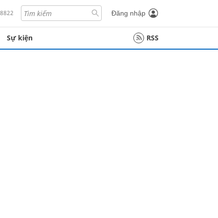
18822
Đăng nhập
Sự kiện
RSS