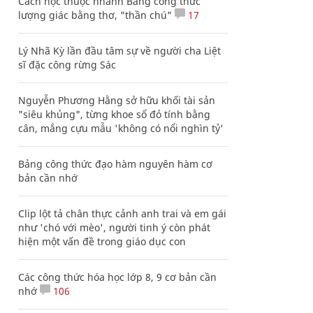
Cách học thuộc nhanh Bảng công thức
lượng giác bằng thơ, "thần chú"
17
Lý Nhã Kỳ lần đầu tâm sự về người cha Liệt
sĩ đặc công rừng Sác
Nguyễn Phương Hằng sở hữu khối tài sản
"siêu khủng", từng khoe sổ đỏ tính bằng
cân, mắng cựu mẫu 'không có nổi nghìn tỷ'
Bảng công thức đạo hàm nguyên hàm cơ
bản cần nhớ
Clip lột tả chân thực cảnh anh trai và em gái
như 'chó với mèo', người tinh ý còn phát
hiện một vấn đề trong giáo dục con
Các công thức hóa học lớp 8, 9 cơ bản cần
nhớ
106