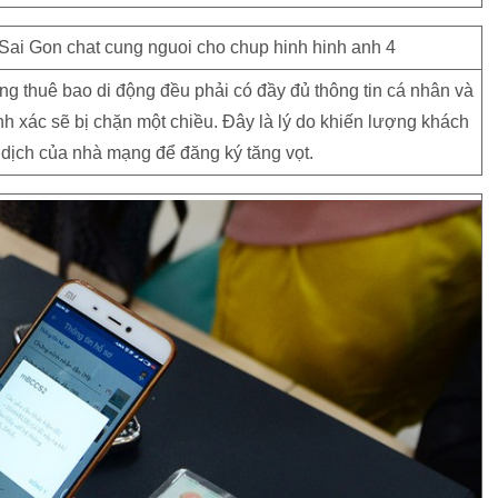
g thuê bao di động đều phải có đầy đủ thông tin cá nhân và
h xác sẽ bị chặn một chiều. Đây là lý do khiến lượng khách
dịch của nhà mạng để đăng ký tăng vọt.