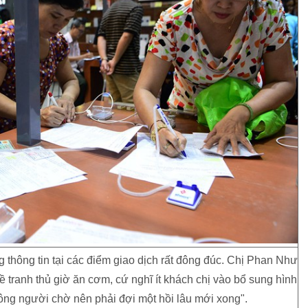
g thông tin tại các điểm giao dịch rất đông đúc. Chị Phan Như
 tranh thủ giờ ăn cơm, cứ nghĩ ít khách chị vào bổ sung hình
ông người chờ nên phải đợi một hồi lâu mới xong".