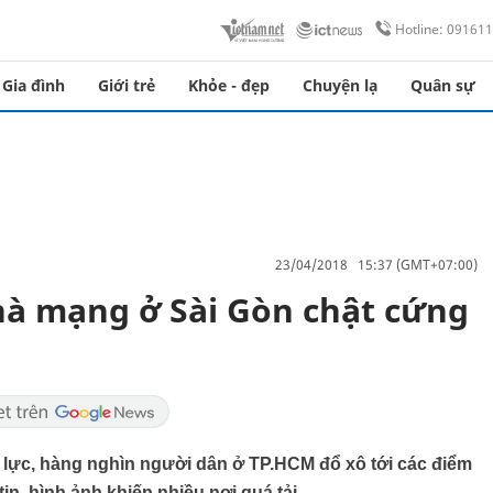
Hotline: 09161
Gia đình
Giới trẻ
Khỏe - đẹp
Chuyện lạ
Quân sự
23/04/2018 15:37 (GMT+07:00)
hà mạng ở Sài Gòn chật cứng
u lực, hàng nghìn người dân ở TP.HCM đổ xô tới các điểm
n, hình ảnh khiến nhiều nơi quá tải.