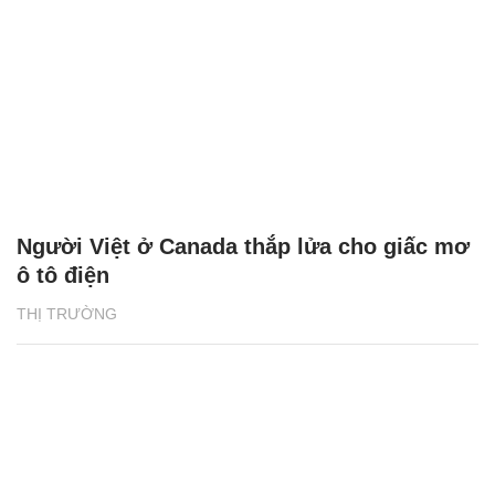
Người Việt ở Canada thắp lửa cho giấc mơ
ô tô điện
THỊ TRƯỜNG