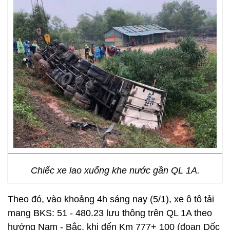
Chiếc xe lao xuống khe nước gần QL 1A.
Theo đó, vào khoảng 4h sáng nay (5/1), xe ô tô tải
mang BKS: 51 - 480.23 lưu thông trên QL 1A theo
hướng Nam - Bắc, khi đến Km 777+ 100 (đoạn Dốc