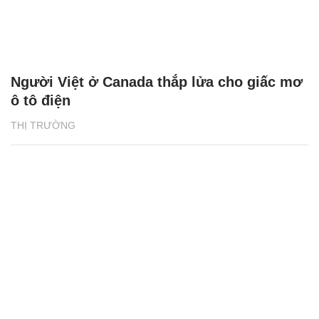
Người Việt ở Canada thắp lửa cho giấc mơ
ô tô điện
THỊ TRƯỜNG