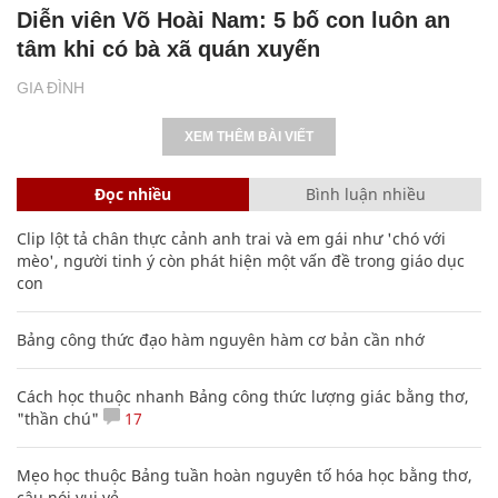
Diễn viên Võ Hoài Nam: 5 bố con luôn an
tâm khi có bà xã quán xuyến
GIA ĐÌNH
XEM THÊM BÀI VIẾT
Đọc nhiều
Bình luận nhiều
Clip lột tả chân thực cảnh anh trai và em gái như 'chó với
mèo', người tinh ý còn phát hiện một vấn đề trong giáo dục
con
Bảng công thức đạo hàm nguyên hàm cơ bản cần nhớ
Cách học thuộc nhanh Bảng công thức lượng giác bằng thơ,
"thần chú"
17
Mẹo học thuộc Bảng tuần hoàn nguyên tố hóa học bằng thơ,
câu nói vui vẻ