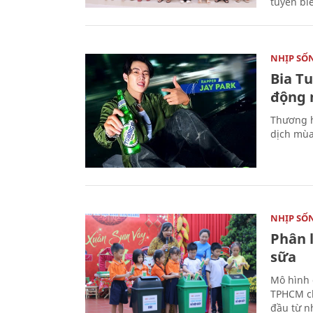
tuyến bi
NHỊP SỐ
Bia T
động 
Thương h
dịch mùa
NHỊP SỐ
Phân 
sữa
Mô hình 
TPHCM ch
đầu từ n