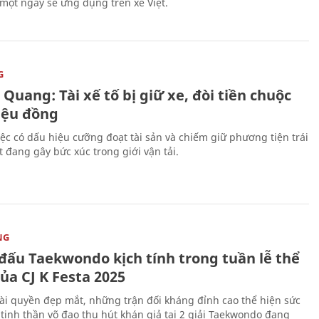
 một ngày sẽ ứng dụng trên xe Việt.
G
Quang: Tài xế tố bị giữ xe, đòi tiền chuộc
riệu đồng
iệc có dấu hiệu cưỡng đoạt tài sản và chiếm giữ phương tiện trái
t đang gây bức xúc trong giới vận tải.
NG
 đấu Taekwondo kịch tính trong tuần lễ thể
ủa CJ K Festa 2025
i quyền đẹp mắt, những trận đối kháng đỉnh cao thể hiện sức
tinh thần võ đạo thu hút khán giả tại 2 giải Taekwondo đang