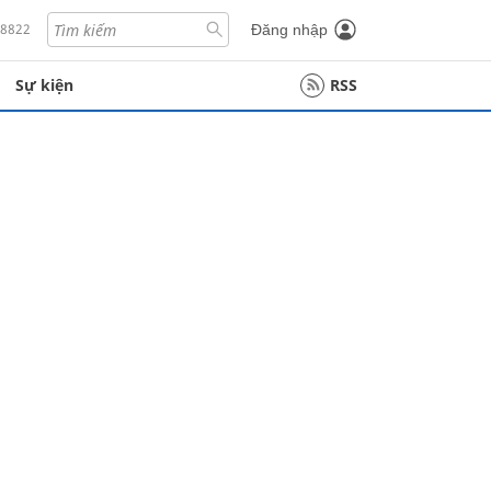
18822
Đăng nhập
Sự kiện
RSS