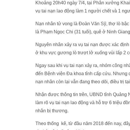
Khoảng 20h40 ngày 7/4, tại Phân xưởng Khai
vụ tai nạn lao động làm 1 người chết và 1 ngư
Nạn nhân tử vong là Đoàn Văn Sỹ, thợ lò bậc 
là Phạm Ngọc Chi (31 tuổi), quê ở Ninh Gian
Nguyên nhân xảy ra vụ tai nạn được xác định b
ở khu vực gương lò trượt lở xuống vùi lấp 2 
Ngay sau khi vụ tai nạn xảy ra, nhóm công nhâ
đến Bệnh viện Đa khoa tỉnh cấp cứu. Nhưng 
nạn nhân còn lại vẫn đang theo dõi, điều trị tạ
Nhận được thông tin trên, UBND tỉnh Quảng N
làm rõ vụ tai nạn lao động và hỗ trợ 6 triệu đ
nhân bị thương.
Theo thống kê, từ đầu năm 2018 đến nay, đây l