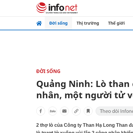
Đời sống
Thị trường
Thế giới
ĐỜI SỐNG
Quảng Ninh: Lò than đ
nhân, một người tử 
2 thợ lò của Công ty Than Hạ Long Than đa
lò trượt lở xuống vùi lấp 2 công nhân khi