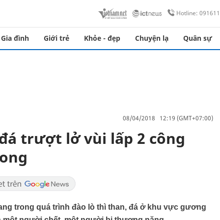
Hotline: 09161
Gia đình
Giới trẻ
Khỏe - đẹp
Chuyện lạ
Quân sự
08/04/2018 12:19 (GMT+07:00)
á trượt lở vùi lấp 2 công
vong
ng trong quá trình đào lò thì than, đá ở khu vực gương
ến một người chết, một người bị thương nặng.