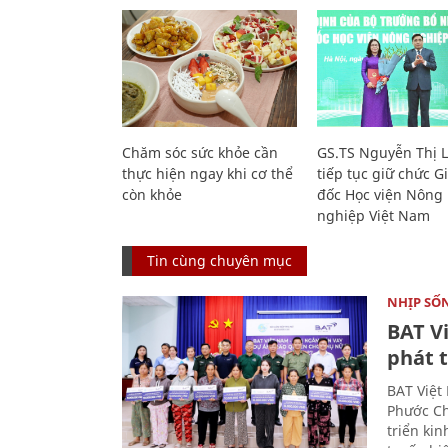
Chăm sóc sức khỏe cần
GS.TS Nguyễn Thị 
thực hiện ngay khi cơ thể
tiếp tục giữ chức 
còn khỏe
đốc Học viện Nông
nghiệp Việt Nam
Tin cùng chuyên mục
NHỊP SỐ
BAT V
phát t
BAT Việt
Phước Ch
triển ki