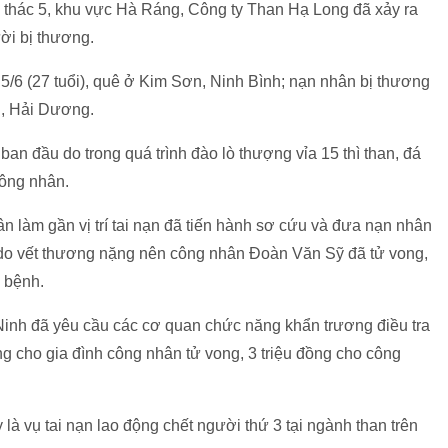
 thác 5, khu vực Hà Ráng, Công ty Than Hạ Long đã xảy ra
ời bị thương.
5/6 (27 tuổi), quê ở Kim Sơn, Ninh Bình; nạn nhân bị thương
g, Hải Dương.
an đầu do trong quá trình đào lò thượng vỉa 15 thì than, đá
công nhân.
n làm gần vị trí tai nạn đã tiến hành sơ cứu và đưa nạn nhân
do vết thương nặng nên công nhân Đoàn Văn Sỹ đã tử vong,
i bệnh.
inh đã yêu cầu các cơ quan chức năng khẩn trương điều tra
ồng cho gia đình công nhân tử vong, 3 triệu đồng cho công
à vụ tai nạn lao động chết người thứ 3 tại ngành than trên