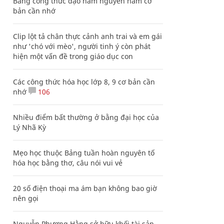
Bảng công thức đạo hàm nguyên hàm cơ
bản cần nhớ
Clip lột tả chân thực cảnh anh trai và em gái
như 'chó với mèo', người tinh ý còn phát
hiện một vấn đề trong giáo dục con
Các công thức hóa học lớp 8, 9 cơ bản cần
nhớ
106
Nhiều điểm bất thường ở bằng đại học của
Lý Nhã Kỳ
Mẹo học thuộc Bảng tuần hoàn nguyên tố
hóa học bằng thơ, câu nói vui vẻ
20 số điện thoại ma ám bạn không bao giờ
nên gọi
Nguyễn Phương Hằng sở hữu khối tài sản