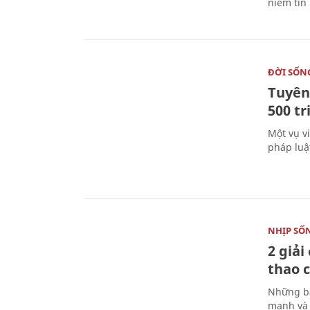
niềm tin
ĐỜI SỐN
Tuyên 
500 t
Một vụ v
pháp luậ
NHỊP SỐ
2 giải
thao c
Những bà
mạnh và 