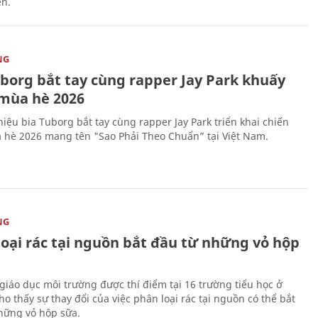
ên.
NG
uborg bắt tay cùng rapper Jay Park khuấy
mùa hè 2026
iệu bia Tuborg bắt tay cùng rapper Jay Park triển khai chiến
 hè 2026 mang tên "Sao Phải Theo Chuẩn” tại Việt Nam.
NG
loại rác tại nguồn bắt đầu từ những vỏ hộp
giáo dục môi trường được thí điểm tại 16 trường tiểu học ở
o thấy sự thay đổi của việc phân loại rác tại nguồn có thể bắt
hững vỏ hộp sữa.