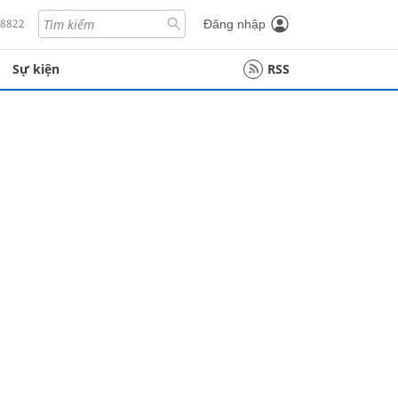
18822
Đăng nhập
Sự kiện
RSS