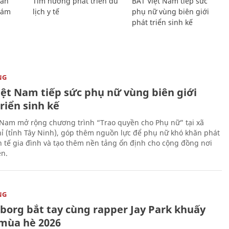
Lan
Tìm hướng phát triển du
BAT Việt Nam tiếp sức
Giám
lịch y tế
phụ nữ vùng biên giới
phát triển sinh kế
NG
iệt Nam tiếp sức phụ nữ vùng biên giới
riển sinh kế
 Nam mở rộng chương trình “Trao quyền cho Phụ nữ” tại xã
ỉ (tỉnh Tây Ninh), góp thêm nguồn lực để phụ nữ khó khăn phát
nh tế gia đình và tạo thêm nền tảng ổn định cho cộng đồng nơi
ên.
NG
uborg bắt tay cùng rapper Jay Park khuấy
mùa hè 2026