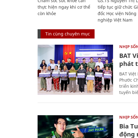
Chăm sóc sức khỏe cần
GS.TS Nguyễn Thị 
thực hiện ngay khi cơ thể
tiếp tục giữ chức 
còn khỏe
đốc Học viện Nông
nghiệp Việt Nam
Tin cùng chuyên mục
NHỊP SỐ
BAT V
phát t
BAT Việt
Phước Ch
triển ki
tuyến bi
NHỊP SỐ
Bia T
động 