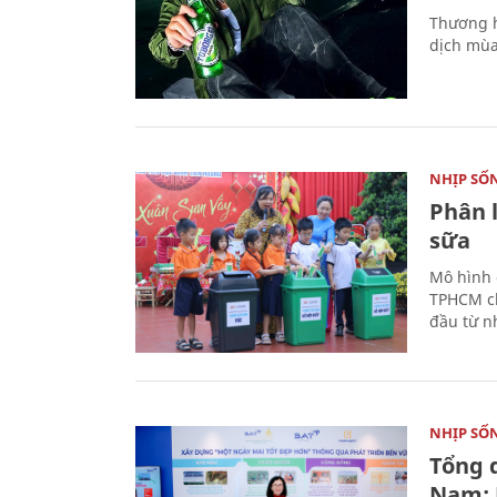
Thương h
dịch mùa
NHỊP SỐ
Phân 
sữa
Mô hình 
TPHCM ch
đầu từ n
NHỊP SỐ
Tổng 
Nam: 