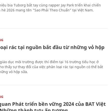
iệu bia Tuborg bắt tay cùng rapper Jay Park triển khai chiến
 hè 2026 mang tên "Sao Phải Theo Chuẩn” tại Việt Nam.
NG
loại rác tại nguồn bắt đầu từ những vỏ hộp
giáo dục môi trường được thí điểm tại 16 trường tiểu học ở
o thấy sự thay đổi của việc phân loại rác tại nguồn có thể bắt
hững vỏ hộp sữa.
NG
quan Phát triển bền vững 2024 của BAT Việt
Những thành tựu ấn tượng