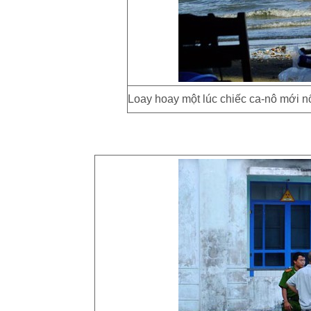
Loay hoay một lúc chiếc ca-nô mới n