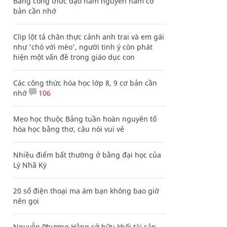
Bảng công thức đạo hàm nguyên hàm cơ
bản cần nhớ
Clip lột tả chân thực cảnh anh trai và em gái
như 'chó với mèo', người tinh ý còn phát
hiện một vấn đề trong giáo dục con
Các công thức hóa học lớp 8, 9 cơ bản cần
nhớ
106
Mẹo học thuộc Bảng tuần hoàn nguyên tố
hóa học bằng thơ, câu nói vui vẻ
Nhiều điểm bất thường ở bằng đại học của
Lý Nhã Kỳ
20 số điện thoại ma ám bạn không bao giờ
nên gọi
Nguyễn Phương Hằng sở hữu khối tài sản