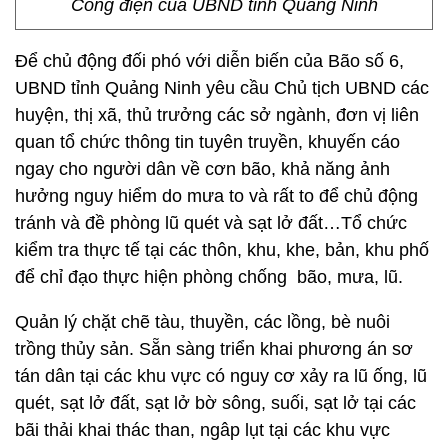
Công điện của UBND tỉnh Quảng Ninh
Để chủ động đối phó với diễn biến của Bão số 6,
UBND tỉnh Quảng Ninh yêu cầu Chủ tịch UBND các
huyện, thị xã, thủ trưởng các sở ngành, đơn vị liên
quan tổ chức thông tin tuyên truyền, khuyến cáo
ngay cho người dân về cơn bão, khả năng ảnh
hưởng nguy hiểm do mưa to và rất to để chủ động
tránh và đề phòng lũ quét và sạt lở đất…Tổ chức
kiểm tra thực tế tại các thôn, khu, khe, bản, khu phố
để chỉ đạo thực hiện phòng chống bão, mưa, lũ.
Quản lý chặt chẽ tàu, thuyền, các lồng, bè nuôi
trồng thủy sản. Sẵn sàng triển khai phương án sơ
tán dân tại các khu vực có nguy cơ xảy ra lũ ống, lũ
quét, sạt lở đất, sạt lở bờ sông, suối, sạt lở tại các
bãi thải khai thác than, ngâp lụt tại các khu vực