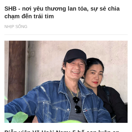
SHB - nơi yêu thương lan tỏa, sự sẻ chia
chạm đến trái tim
NHỊP SỐNG