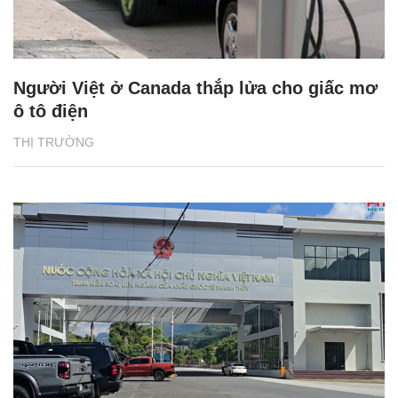
Người Việt ở Canada thắp lửa cho giấc mơ
ô tô điện
THỊ TRƯỜNG