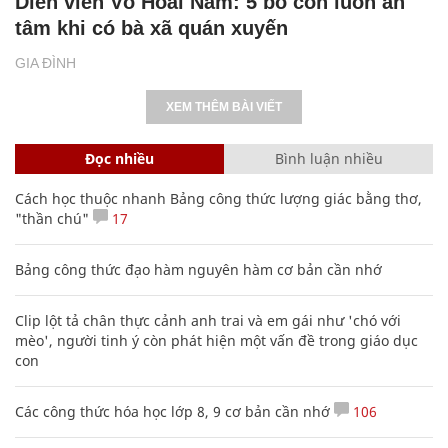
Diễn viên Võ Hoài Nam: 5 bố con luôn an
tâm khi có bà xã quán xuyến
GIA ĐÌNH
XEM THÊM BÀI VIẾT
Đọc nhiều
Bình luận nhiều
Cách học thuộc nhanh Bảng công thức lượng giác bằng thơ,
"thần chú"
17
Bảng công thức đạo hàm nguyên hàm cơ bản cần nhớ
Clip lột tả chân thực cảnh anh trai và em gái như 'chó với
mèo', người tinh ý còn phát hiện một vấn đề trong giáo dục
con
Các công thức hóa học lớp 8, 9 cơ bản cần nhớ
106