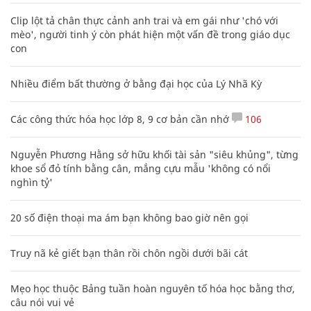
Clip lột tả chân thực cảnh anh trai và em gái như 'chó với
mèo', người tinh ý còn phát hiện một vấn đề trong giáo dục
con
Nhiều điểm bất thường ở bằng đại học của Lý Nhã Kỳ
Các công thức hóa học lớp 8, 9 cơ bản cần nhớ
106
Nguyễn Phương Hằng sở hữu khối tài sản "siêu khủng", từng
khoe sổ đỏ tính bằng cân, mắng cựu mẫu 'không có nổi
nghìn tỷ'
20 số điện thoại ma ám bạn không bao giờ nên gọi
Truy nã kẻ giết bạn thân rồi chôn ngồi dưới bãi cát
Mẹo học thuộc Bảng tuần hoàn nguyên tố hóa học bằng thơ,
câu nói vui vẻ