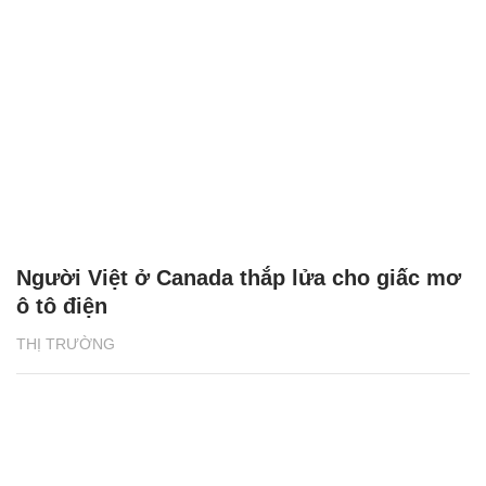
Người Việt ở Canada thắp lửa cho giấc mơ
ô tô điện
THỊ TRƯỜNG