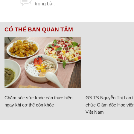
CÓ THỂ BẠN QUAN TÂM
Chăm sóc sức khỏe cần thực hiện
GS.TS Nguyễn Thị Lan ti
ngay khi cơ thể còn khỏe
chức Giám đốc Học viện
Việt Nam