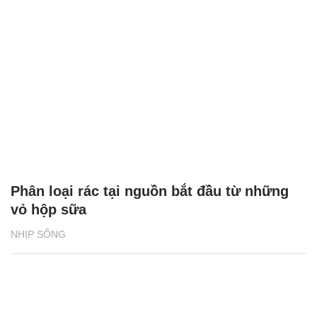
Phân loại rác tại nguồn bắt đầu từ những
vỏ hộp sữa
NHỊP SỐNG