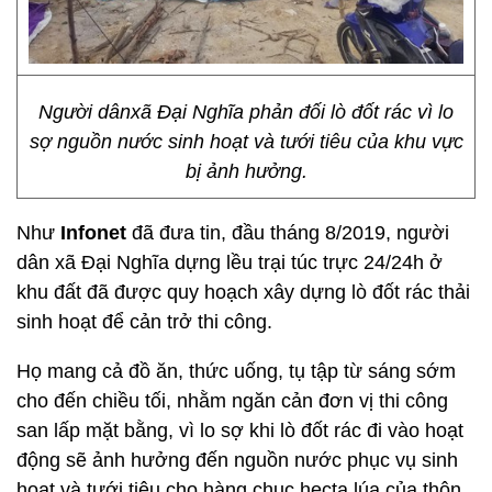
Người dânxã Đại Nghĩa phản đối lò đốt rác vì lo
sợ nguồn nước sinh hoạt và tưới tiêu của khu vực
bị ảnh hưởng.
Như
Infonet
đã đưa tin, đầu tháng 8/2019, người
dân xã Đại Nghĩa dựng lều trại túc trực 24/24h ở
khu đất đã được quy hoạch xây dựng lò đốt rác thải
sinh hoạt để cản trở thi công.
Họ mang cả đồ ăn, thức uống, tụ tập từ sáng sớm
cho đến chiều tối, nhằm ngăn cản đơn vị thi công
san lấp mặt bằng, vì lo sợ khi lò đốt rác đi vào hoạt
động sẽ ảnh hưởng đến nguồn nước phục vụ sinh
hoạt và tưới tiêu cho hàng chục hecta lúa của thôn