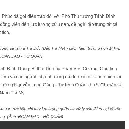
húc đã gọi điện trao đổi với Phó Thủ tướng Trịnh Đình
động viên đến lực lượng cứu nạn, đề nghị tập trung tất cả
tích.
ờng sá tại xã Trà Đốc (Bắc Trà My) - cách hiện trường hơn 14km.
 ĐOÀN ĐẠO - HỒ QUÂN)
ịnh Đình Dũng, Bí thư Tỉnh ủy Phan Việt Cường, Chủ tịch
nh và các ngành, địa phương đã đến kiểm tra tình hình tại
 tướng Nguyễn Long Cáng - Tư lệnh Quân khu 5 đã khảo sát
 Nam Trà My.
 5 trực tiếp chỉ huy lực lượng quân sự xử lý các điểm sạt lở trên
eng. (Ảnh: ĐOÀN ĐẠO - HỒ QUÂN)