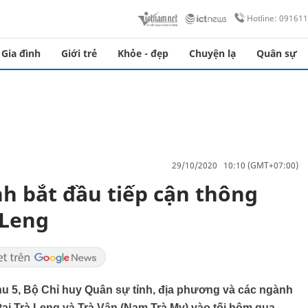
Hotline: 09161
Gia đình
Giới trẻ
Khỏe - đẹp
Chuyện lạ
Quân sự
29/10/2020 10:10 (GMT+07:00)
h bắt đầu tiếp cận thông
 Leng
u 5, Bộ Chỉ huy Quân sự tỉnh, địa phương và các ngành
lở tại Trà Leng và Trà Vân (Nam Trà My) vào tối hôm qua