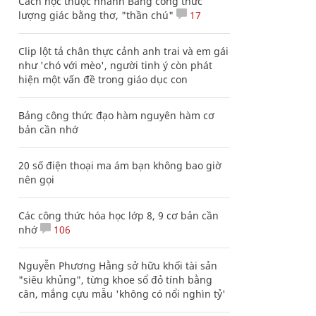
Cách học thuộc nhanh Bảng công thức
lượng giác bằng thơ, "thần chú"
17
Clip lột tả chân thực cảnh anh trai và em gái
như 'chó với mèo', người tinh ý còn phát
hiện một vấn đề trong giáo dục con
Bảng công thức đạo hàm nguyên hàm cơ
bản cần nhớ
20 số điện thoại ma ám bạn không bao giờ
nên gọi
Các công thức hóa học lớp 8, 9 cơ bản cần
nhớ
106
Nguyễn Phương Hằng sở hữu khối tài sản
"siêu khủng", từng khoe sổ đỏ tính bằng
cân, mắng cựu mẫu 'không có nổi nghìn tỷ'