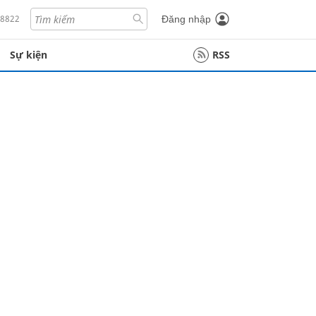
18822
Đăng nhập
Sự kiện
RSS