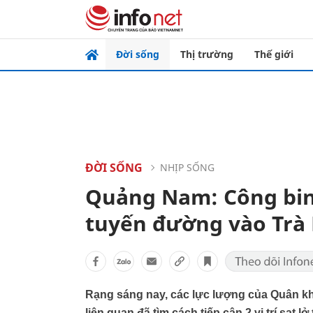
Đời sống
Thị trường
Thế giới
ĐỜI SỐNG
NHỊP SỐNG
Quảng Nam: Công bin
tuyến đường vào Trà
Rạng sáng nay, các lực lượng của Quân kh
liên quan đã tìm cách tiếp cận 2 vị trí sạt 