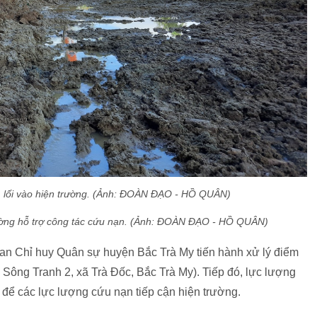
tìm lối vào hiện trường. (Ảnh: ĐOÀN ĐẠO - HỒ QUÂN)
ường hỗ trợ công tác cứu nạn. (Ảnh: ĐOÀN ĐẠO - HỒ QUÂN)
Ban Chỉ huy Quân sự huyện Bắc Trà My tiến hành xử lý điểm
n Sông Tranh 2, xã Trà Đốc, Bắc Trà My). Tiếp đó, lực lượng
để các lực lượng cứu nạn tiếp cận hiện trường.