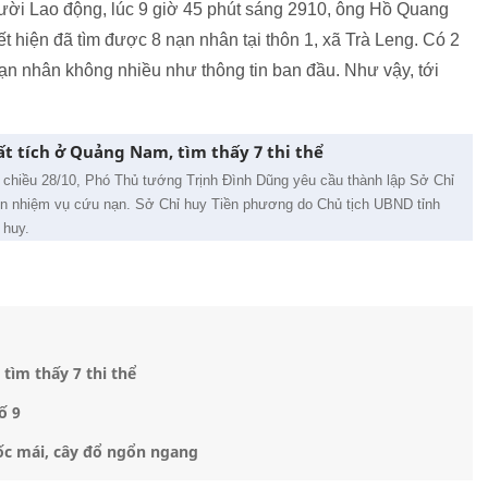
gười Lao động, lúc 9 giờ 45 phút sáng 2910, ông Hồ Quang
hiện đã tìm được 8 nạn nhân tại thôn 1, xã Trà Leng. Có 2
ạn nhân không nhiều như thông tin ban đầu. Như vậy, tới
ất tích ở Quảng Nam, tìm thấy 7 thi thể
hiều 28/10, Phó Thủ tướng Trịnh Đình Dũng yêu cầu thành lập Sở Chỉ
iện nhiệm vụ cứu nạn. Sở Chỉ huy Tiền phương do Chủ tịch UBND tỉnh
 huy.
, tìm thấy 7 thi thể
ố 9
tốc mái, cây đổ ngổn ngang