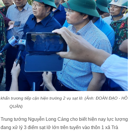
 khẩn trương tiếp cận hiện trường 2 vụ sạt lở. (Ảnh: ĐOÀN ĐẠO - HỒ
QUÂN)
 Trung tướng Nguyễn Long Cáng cho biết hiện nay lực lượng
ng xử lý 3 điểm sạt lở lớn trên tuyến vào thôn 1 xã Trà