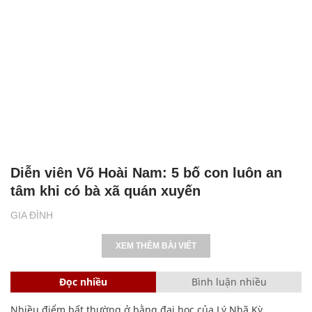
Diễn viên Võ Hoài Nam: 5 bố con luôn an
tâm khi có bà xã quán xuyến
GIA ĐÌNH
XEM THÊM BÀI VIẾT
Đọc nhiều
Bình luận nhiều
Nhiều điểm bất thường ở bằng đại học của Lý Nhã Kỳ