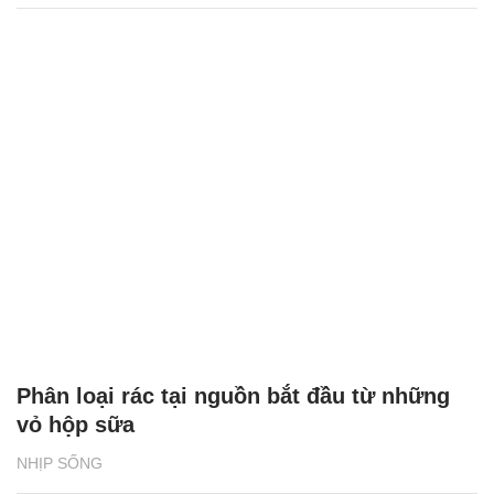
Phân loại rác tại nguồn bắt đầu từ những
vỏ hộp sữa
NHỊP SỐNG