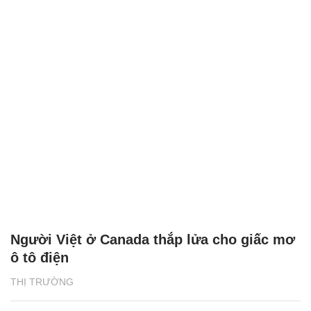
Người Việt ở Canada thắp lửa cho giấc mơ
ô tô điện
THỊ TRƯỜNG