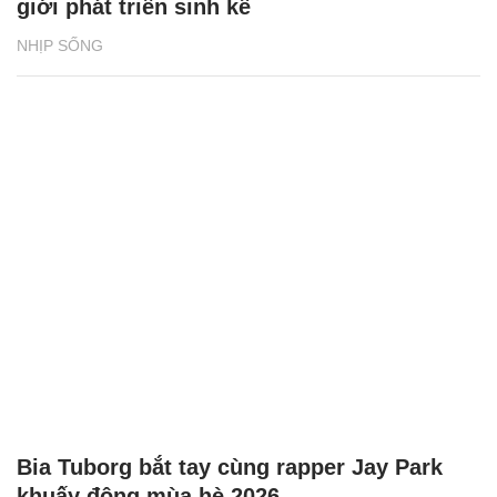
giới phát triển sinh kế
NHỊP SỐNG
Bia Tuborg bắt tay cùng rapper Jay Park
khuấy động mùa hè 2026