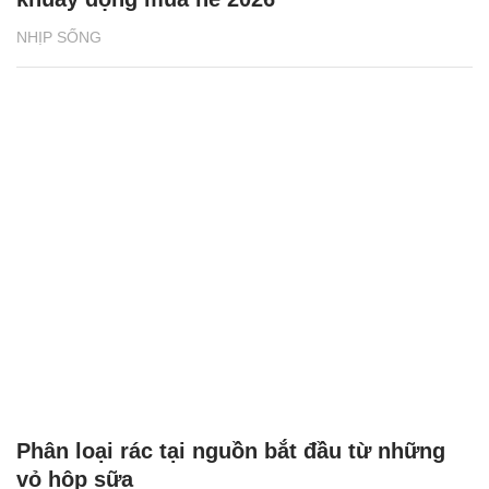
NHỊP SỐNG
Phân loại rác tại nguồn bắt đầu từ những
vỏ hộp sữa