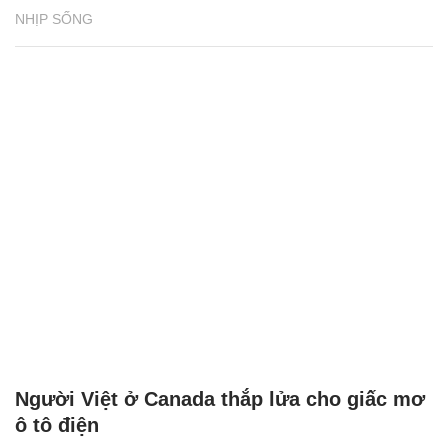
NHỊP SỐNG
Người Việt ở Canada thắp lửa cho giấc mơ
ô tô điện