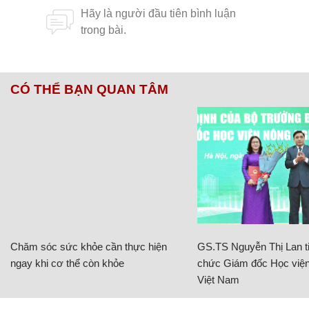
CÓ THỂ BẠN QUAN TÂM
Chăm sóc sức khỏe cần thực hiện
GS.TS Nguyễn Thị Lan ti
ngay khi cơ thể còn khỏe
chức Giám đốc Học viện
Việt Nam