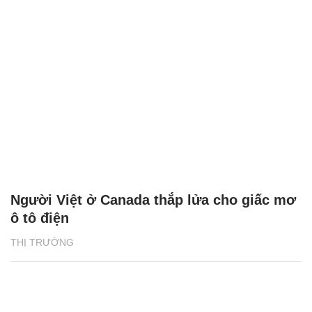
Người Việt ở Canada thắp lửa cho giấc mơ
ô tô điện
THỊ TRƯỜNG