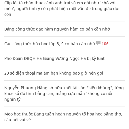
Clip lột tả chân thực cảnh anh trai và em gái như 'chó với
mèo', người tinh ý còn phát hiện một vấn đề trong giáo dục
con
Bảng công thức đạo hàm nguyên hàm cơ bản cần nhớ
Các công thức hóa học lớp 8, 9 cơ bản cần nhớ
106
Phó Đoàn ĐBQH Hà Giang Vương Ngọc Hà bị kỷ luật
20 số điện thoại ma ám bạn không bao giờ nên gọi
Nguyễn Phương Hằng sở hữu khối tài sản "siêu khủng", từng
khoe sổ đỏ tính bằng cân, mắng cựu mẫu 'không có nổi
nghìn tỷ'
Mẹo học thuộc Bảng tuần hoàn nguyên tố hóa học bằng thơ,
câu nói vui vẻ