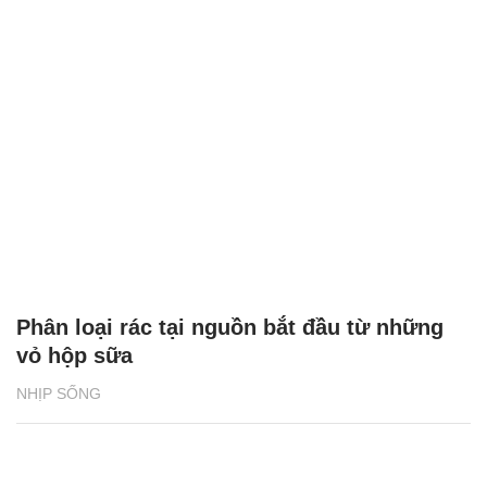
Phân loại rác tại nguồn bắt đầu từ những
vỏ hộp sữa
NHỊP SỐNG