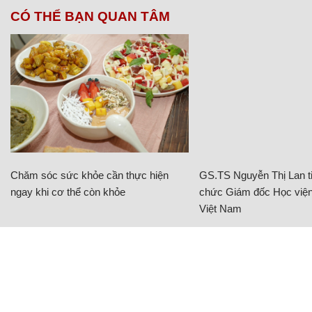
CÓ THỂ BẠN QUAN TÂM
Chăm sóc sức khỏe cần thực hiện
GS.TS Nguyễn Thị Lan ti
ngay khi cơ thể còn khỏe
chức Giám đốc Học viện
Việt Nam