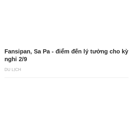
Fansipan, Sa Pa - điểm đến lý tưởng cho kỳ
nghỉ 2/9
DU LỊCH