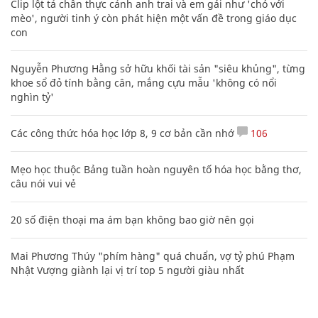
Clip lột tả chân thực cảnh anh trai và em gái như 'chó với
mèo', người tinh ý còn phát hiện một vấn đề trong giáo dục
con
Nguyễn Phương Hằng sở hữu khối tài sản "siêu khủng", từng
khoe sổ đỏ tính bằng cân, mắng cựu mẫu 'không có nổi
nghìn tỷ'
Các công thức hóa học lớp 8, 9 cơ bản cần nhớ
106
Mẹo học thuộc Bảng tuần hoàn nguyên tố hóa học bằng thơ,
câu nói vui vẻ
20 số điện thoại ma ám bạn không bao giờ nên gọi
Mai Phương Thúy "phím hàng" quá chuẩn, vợ tỷ phú Phạm
Nhật Vượng giành lại vị trí top 5 người giàu nhất