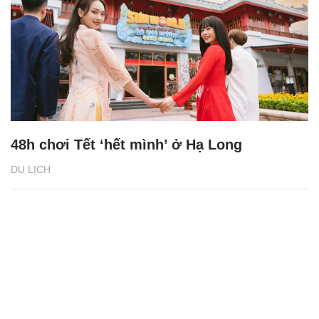
48h chơi Tết ‘hết mình’ ở Hạ Long
DU LỊCH