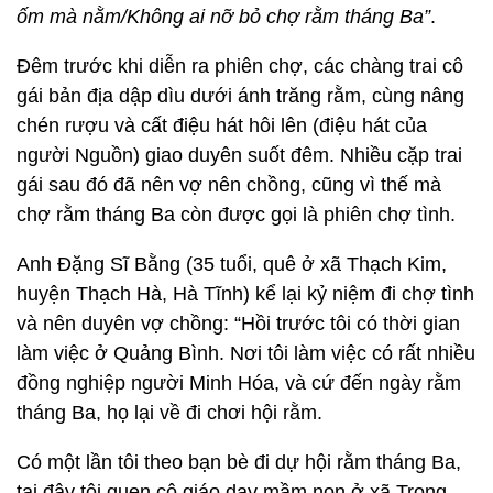
ốm mà nằm/Không ai nỡ bỏ chợ rằm tháng Ba”
.
Đêm trước khi diễn ra phiên chợ, các chàng trai cô
gái bản địa dập dìu dưới ánh trăng rằm, cùng nâng
chén rượu và cất điệu hát hôi lên (điệu hát của
người Nguồn) giao duyên suốt đêm. Nhiều cặp trai
gái sau đó đã nên vợ nên chồng, cũng vì thế mà
chợ rằm tháng Ba còn được gọi là phiên chợ tình.
Anh Đặng Sĩ Bằng (35 tuổi, quê ở xã Thạch Kim,
huyện Thạch Hà, Hà Tĩnh) kể lại kỷ niệm đi chợ tình
và nên duyên vợ chồng: “Hồi trước tôi có thời gian
làm việc ở Quảng Bình. Nơi tôi làm việc có rất nhiều
đồng nghiệp người Minh Hóa, và cứ đến ngày rằm
tháng Ba, họ lại về đi chơi hội rằm.
Có một lần tôi theo bạn bè đi dự hội rằm tháng Ba,
tại đây tôi quen cô giáo dạy mầm non ở xã Trọng