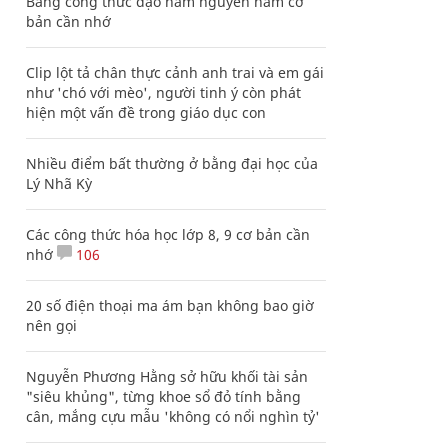
Bảng công thức đạo hàm nguyên hàm cơ
bản cần nhớ
Clip lột tả chân thực cảnh anh trai và em gái
như 'chó với mèo', người tinh ý còn phát
hiện một vấn đề trong giáo dục con
Nhiều điểm bất thường ở bằng đại học của
Lý Nhã Kỳ
Các công thức hóa học lớp 8, 9 cơ bản cần
nhớ
106
20 số điện thoại ma ám bạn không bao giờ
nên gọi
Nguyễn Phương Hằng sở hữu khối tài sản
"siêu khủng", từng khoe sổ đỏ tính bằng
cân, mắng cựu mẫu 'không có nổi nghìn tỷ'