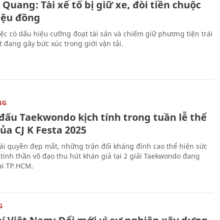
Quang: Tài xế tố bị giữ xe, đòi tiền chuộc
riệu đồng
iệc có dấu hiệu cưỡng đoạt tài sản và chiếm giữ phương tiện trái
t đang gây bức xúc trong giới vận tải.
NG
 đấu Taekwondo kịch tính trong tuần lễ thể
ủa CJ K Festa 2025
i quyền đẹp mắt, những trận đối kháng đỉnh cao thể hiện sức
tinh thần võ đạo thu hút khán giả tại 2 giải Taekwondo đang
tại TP.HCM.
G