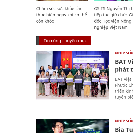
Chăm sóc sức khỏe cần
GS.TS Nguyễn Thị 
thực hiện ngay khi cơ thể
tiếp tục giữ chức 
còn khỏe
đốc Học viện Nông
nghiệp Việt Nam
Tin cùng chuyên mục
NHỊP SỐ
BAT V
phát t
BAT Việt
Phước Ch
triển ki
tuyến bi
NHỊP SỐ
Bia T