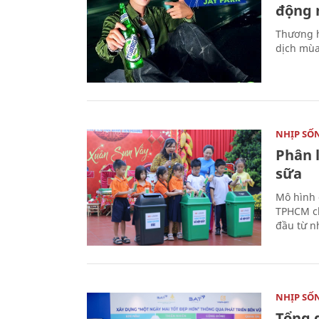
động 
Thương h
dịch mùa
NHỊP SỐ
Phân 
sữa
Mô hình 
TPHCM ch
đầu từ n
NHỊP SỐ
Tổng 