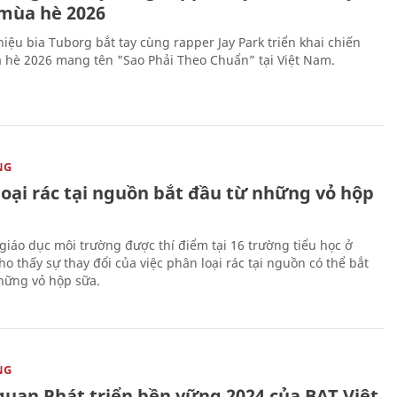
mùa hè 2026
iệu bia Tuborg bắt tay cùng rapper Jay Park triển khai chiến
 hè 2026 mang tên "Sao Phải Theo Chuẩn” tại Việt Nam.
NG
loại rác tại nguồn bắt đầu từ những vỏ hộp
giáo dục môi trường được thí điểm tại 16 trường tiểu học ở
o thấy sự thay đổi của việc phân loại rác tại nguồn có thể bắt
hững vỏ hộp sữa.
NG
quan Phát triển bền vững 2024 của BAT Việt