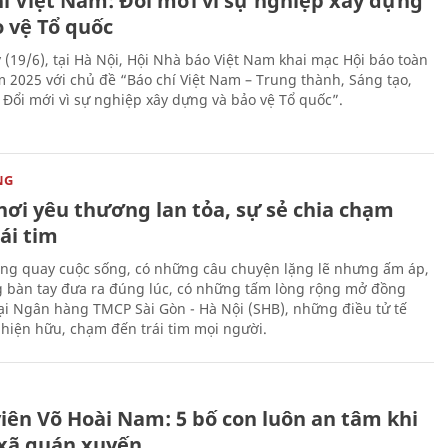
hí Việt Nam: Đổi mới vì sự nghiệp xây dựng
o vệ Tổ quốc
 (19/6), tại Hà Nội, Hội Nhà báo Việt Nam khai mạc Hội báo toàn
 2025 với chủ đề “Báo chí Việt Nam – Trung thành, Sáng tạo,
, Đổi mới vì sự nghiệp xây dựng và bảo vệ Tổ quốc”.
NG
nơi yêu thương lan tỏa, sự sẻ chia chạm
ái tim
ng quay cuộc sống, có những câu chuyện lặng lẽ nhưng ấm áp,
 bàn tay đưa ra đúng lúc, có những tấm lòng rộng mở đồng
Tại Ngân hàng TMCP Sài Gòn - Hà Nội (SHB), những điều tử tế
 hiện hữu, chạm đến trái tim mọi người.
H
viên Võ Hoài Nam: 5 bố con luôn an tâm khi
 xã quán xuyến