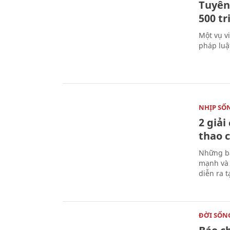
Tuyên 
500 t
Một vụ v
pháp luậ
NHỊP SỐ
2 giải
thao c
Những bà
mạnh và 
diễn ra 
ĐỜI SỐN