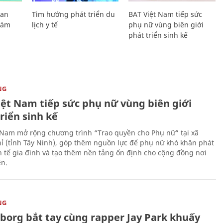
Lan
Tìm hướng phát triển du
BAT Việt Nam tiếp sức
Giám
lịch y tế
phụ nữ vùng biên giới
phát triển sinh kế
NG
iệt Nam tiếp sức phụ nữ vùng biên giới
riển sinh kế
 Nam mở rộng chương trình “Trao quyền cho Phụ nữ” tại xã
ỉ (tỉnh Tây Ninh), góp thêm nguồn lực để phụ nữ khó khăn phát
nh tế gia đình và tạo thêm nền tảng ổn định cho cộng đồng nơi
ên.
NG
uborg bắt tay cùng rapper Jay Park khuấy