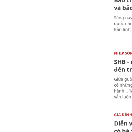
Báo c
và bả
Sáng nay
quốc năm
Bản lĩnh
NHỊP SỐ
SHB - 
đến tr
Giữa guồ
có những
hành... 
vẫn luôn
GIA ĐÌN
Diễn 
có bà