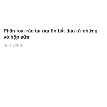
Phân loại rác tại nguồn bắt đầu từ những
vỏ hộp sữa
NHỊP SỐNG