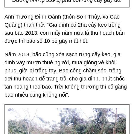
Đường tỉnh lộ 559 bị phủ bởi rừng cây gãy đổ.
Anh Trương Đình Oánh (thôn Sơn Thủy, xã Cao
Quảng) than thở: “Gia đình có 2ha cây keo trồng
sau bão 2013, còn mấy năm nữa là thu hoạch bán
được thì bão số 10 bẻ gãy mất hết.
Năm 2013, bão cũng xóa sạch rừng cây keo, gia
đình vay mượn thuê người, mua giống về khôi
phục, giờ lại trắng tay. Bao công chăm sóc, trông
đợi thu hoạch để trang trải cho gia đình, phút chốc
tan hoang theo bão. Trời không thương thì cố gắng
bao nhiêu cũng không nổi”.