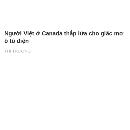
Người Việt ở Canada thắp lửa cho giấc mơ
ô tô điện
THỊ TRƯỜNG