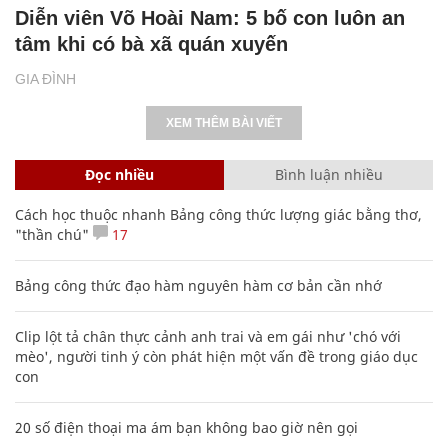
Diễn viên Võ Hoài Nam: 5 bố con luôn an
tâm khi có bà xã quán xuyến
GIA ĐÌNH
XEM THÊM BÀI VIẾT
Đọc nhiều
Bình luận nhiều
Cách học thuộc nhanh Bảng công thức lượng giác bằng thơ,
"thần chú"
17
Bảng công thức đạo hàm nguyên hàm cơ bản cần nhớ
Clip lột tả chân thực cảnh anh trai và em gái như 'chó với
mèo', người tinh ý còn phát hiện một vấn đề trong giáo dục
con
20 số điện thoại ma ám bạn không bao giờ nên gọi