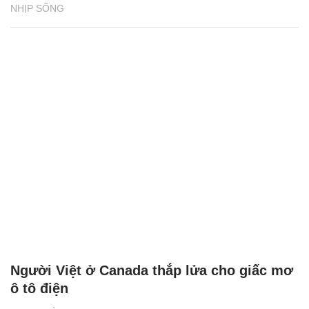
NHỊP SỐNG
Người Việt ở Canada thắp lửa cho giấc mơ
ô tô điện