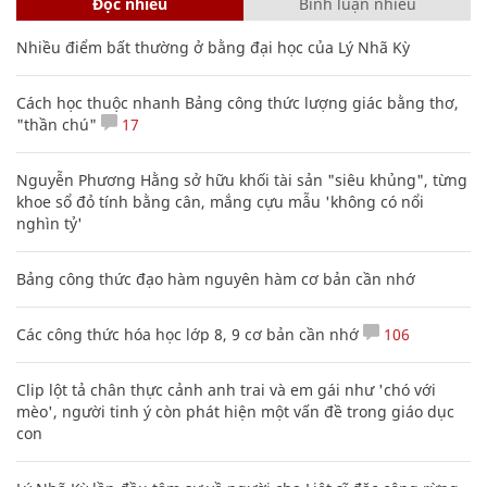
Đọc nhiều
Bình luận nhiều
Nhiều điểm bất thường ở bằng đại học của Lý Nhã Kỳ
Cách học thuộc nhanh Bảng công thức lượng giác bằng thơ,
"thần chú"
17
Nguyễn Phương Hằng sở hữu khối tài sản "siêu khủng", từng
khoe sổ đỏ tính bằng cân, mắng cựu mẫu 'không có nổi
nghìn tỷ'
Bảng công thức đạo hàm nguyên hàm cơ bản cần nhớ
Các công thức hóa học lớp 8, 9 cơ bản cần nhớ
106
Clip lột tả chân thực cảnh anh trai và em gái như 'chó với
mèo', người tinh ý còn phát hiện một vấn đề trong giáo dục
con