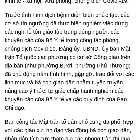
kinh tế - xã hội, vừa phòng, chống dịch Covid -19.
Trước tình hình dịch bệnh diễn biến phức tạp, các
cơ sở tín ngưỡng đã thực hiện nghiêm việc dừng
các nghi lễ tôn giáo tập trung đông người, các
khuyến cáo của Bộ Y tế trong công tác phòng,
chống dịch Covid 19. Đảng ủy, UBND, Ủy ban Mặt
trận Tổ quốc các phường có cơ sở Công giáo trên
địa bàn (như phường Bưởi, phường Phú Thượng)
đã chủ động nắm tình hình, gặp gỡ, trao đổi với các
linh mục và bà con giáo dân nhằm tuyên truyền
nâng cao ý thức, tự giác chấp hành nghiêm các
khuyến cáo của Bộ Y tế và các quy định của Ban
Chỉ đạo.
Ban công tác Mặt trận tổ dân phố cũng đã phối hợp
với các giáo xứ, họ đạo vận động bà con giáo dân,
nhân dân tích cực tham gia các phong trào thi đua