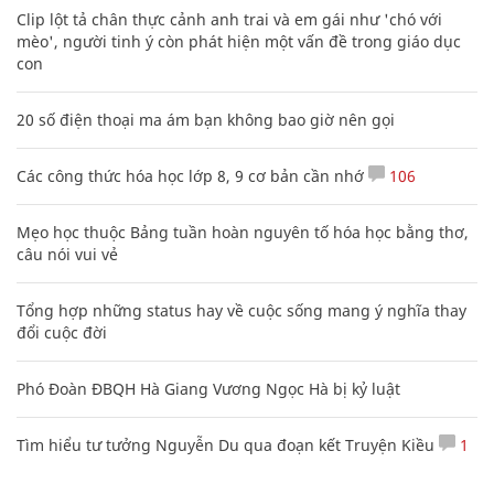
Clip lột tả chân thực cảnh anh trai và em gái như 'chó với
mèo', người tinh ý còn phát hiện một vấn đề trong giáo dục
con
20 số điện thoại ma ám bạn không bao giờ nên gọi
Các công thức hóa học lớp 8, 9 cơ bản cần nhớ
106
Mẹo học thuộc Bảng tuần hoàn nguyên tố hóa học bằng thơ,
câu nói vui vẻ
Tổng hợp những status hay về cuộc sống mang ý nghĩa thay
đổi cuộc đời
Phó Đoàn ĐBQH Hà Giang Vương Ngọc Hà bị kỷ luật
Tìm hiểu tư tưởng Nguyễn Du qua đoạn kết Truyện Kiều
1