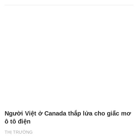
Người Việt ở Canada thắp lửa cho giấc mơ
ô tô điện
THỊ TRƯỜNG