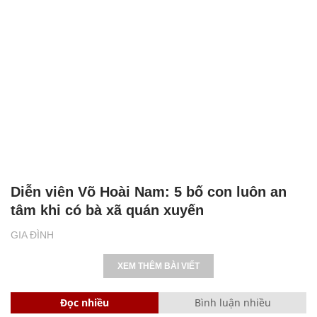
Diễn viên Võ Hoài Nam: 5 bố con luôn an
tâm khi có bà xã quán xuyến
GIA ĐÌNH
XEM THÊM BÀI VIẾT
Đọc nhiều
Bình luận nhiều