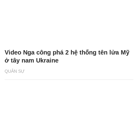
Video Nga công phá 2 hệ thống tên lửa Mỹ
ở tây nam Ukraine
QUÂN SỰ