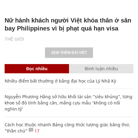
Nữ hành khách người Việt khỏa thân ở sân
bay Philippines vì bị phạt quá hạn visa
THẾ GIỚI
XEM THÊM BÀI VIẾT
Đọc nhiều
Bình luận nhiều
Nhiều điểm bất thường ở bằng đại học của Lý Nhã Kỳ
Nguyễn Phương Hằng sở hữu khối tài sản "siêu khủng", từng
khoe sổ đỏ tính bằng cân, mắng cựu mẫu 'không có nổi
nghìn tỷ'
Cách học thuộc nhanh Bảng công thức lượng giác bằng thơ,
"thần chú"
17