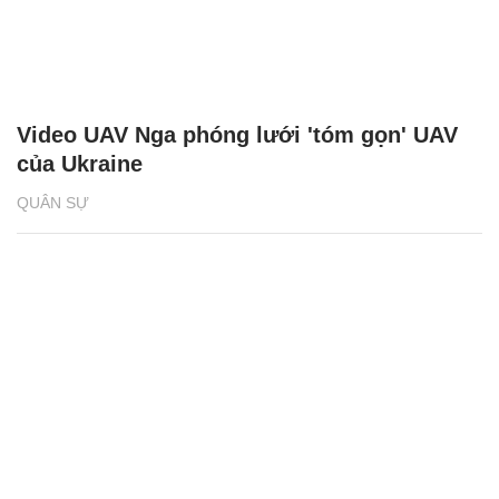
Video UAV Nga phóng lưới 'tóm gọn' UAV
của Ukraine
QUÂN SỰ