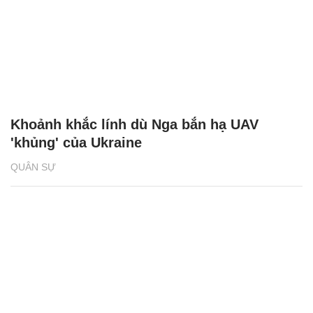
Khoảnh khắc lính dù Nga bắn hạ UAV
'khủng' của Ukraine
QUÂN SỰ