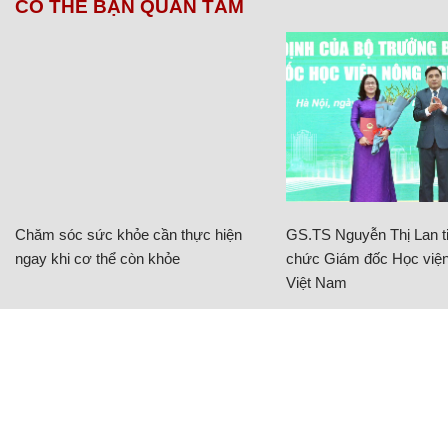
CÓ THỂ BẠN QUAN TÂM
Chăm sóc sức khỏe cần thực hiện
GS.TS Nguyễn Thị Lan ti
ngay khi cơ thể còn khỏe
chức Giám đốc Học viện
Việt Nam