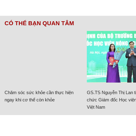
CÓ THỂ BẠN QUAN TÂM
Chăm sóc sức khỏe cần thực hiện
GS.TS Nguyễn Thị Lan ti
ngay khi cơ thể còn khỏe
chức Giám đốc Học viện
Việt Nam