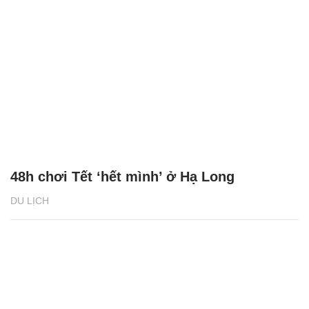
48h chơi Tết ‘hết mình’ ở Hạ Long
DU LỊCH