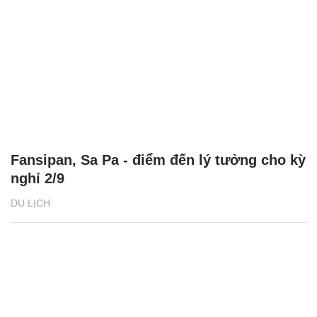
Fansipan, Sa Pa - điểm đến lý tưởng cho kỳ
nghỉ 2/9
DU LỊCH