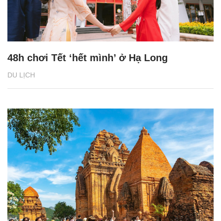
48h chơi Tết ‘hết mình’ ở Hạ Long
DU LỊCH