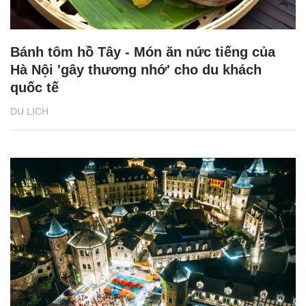
Bánh tôm hồ Tây - Món ăn nức tiếng của
Hà Nội 'gây thương nhớ' cho du khách
quốc tế
DU LỊCH