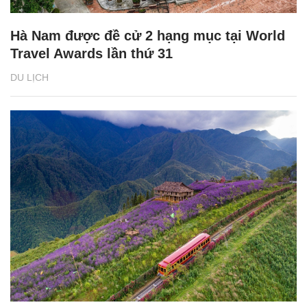
Hà Nam được đề cử 2 hạng mục tại World
Travel Awards lần thứ 31
DU LỊCH