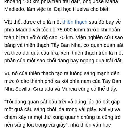
khoảng 100 km phía trên trái đất”, ông Jose Maria
Madiedo, làm việc tại Đại học Huelva cho biết.
Vật thể, được cho là một
thiên thạch
sau đó bay về
phía Madrid với tốc độ 75.000 km/h trước khi hoàn
toàn bị tan vỡ ở độ cao 70 km. Viện nghiên cứu sao
băng và thiên thạch Tây Ban Nha, cơ quan quan sát
và theo dõi quả cầu lửa, xem thiên thạch trên là một
phần của một sao chổi đang bay ngang qua trái đất.
Vụ nổ của thiên thạch tạo ra luồng sáng mạnh đến
mức ở các thành phố xa xôi phía nam của Tây Ban
Nha Sevilla, Granada và Murcia cũng có thể thấy.
“Tôi đang quan sát bầu trời và đúng lúc đó bắt gặp
một quả cầu sáng chói lóa trong vài giây. Khi vụ va
chạm xảy ra mọi thứ xung quanh chúng ta cũng trở
nên sáng lóa trong vài giây”, nhà thiên văn học