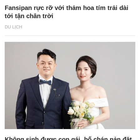
Fansipan rực rỡ với thảm hoa tím trải dài
tới tận chân trời
DU LỊCH
Không sinh được con gái, bố chán nản đặt