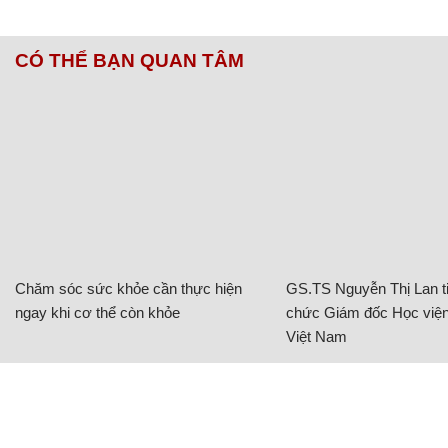
CÓ THỂ BẠN QUAN TÂM
Chăm sóc sức khỏe cần thực hiện
GS.TS Nguyễn Thị Lan ti
ngay khi cơ thể còn khỏe
chức Giám đốc Học viện
Việt Nam