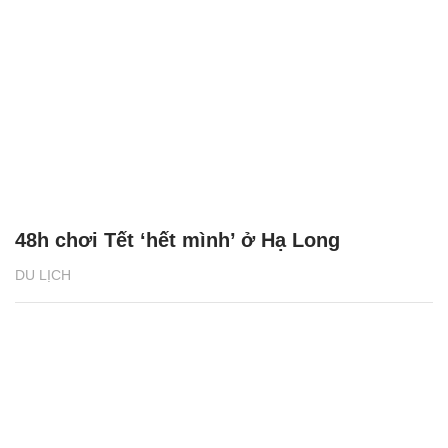
48h chơi Tết ‘hết mình’ ở Hạ Long
DU LỊCH