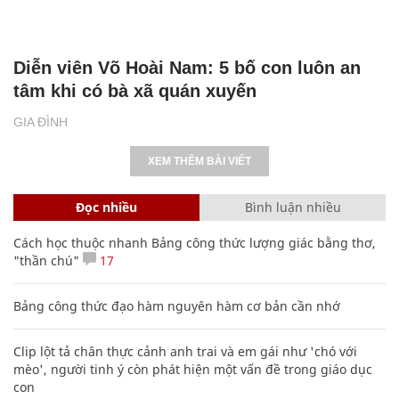
Diễn viên Võ Hoài Nam: 5 bố con luôn an
tâm khi có bà xã quán xuyến
GIA ĐÌNH
XEM THÊM BÀI VIẾT
Đọc nhiều
Bình luận nhiều
Cách học thuộc nhanh Bảng công thức lượng giác bằng thơ,
"thần chú"
17
Bảng công thức đạo hàm nguyên hàm cơ bản cần nhớ
Clip lột tả chân thực cảnh anh trai và em gái như 'chó với
mèo', người tinh ý còn phát hiện một vấn đề trong giáo dục
con