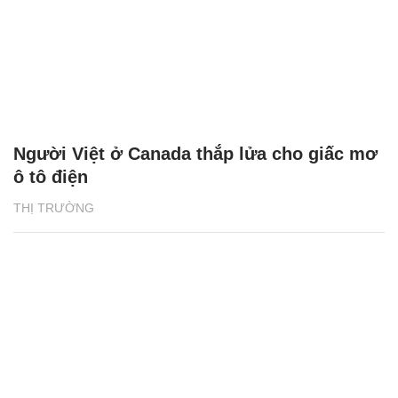
Người Việt ở Canada thắp lửa cho giấc mơ
ô tô điện
THỊ TRƯỜNG