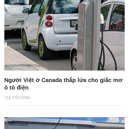
Người Việt ở Canada thắp lửa cho giấc mơ
ô tô điện
THỊ TRƯỜNG