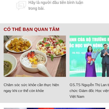
CÓ THỂ BẠN QUAN TÂM
Chăm sóc sức khỏe cần thực hiện
GS.TS Nguyễn Thị Lan ti
ngay khi cơ thể còn khỏe
chức Giám đốc Học viện
Việt Nam