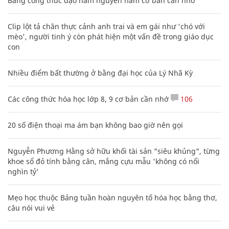
Bảng công thức đạo hàm nguyên hàm cơ bản cần nhớ
Clip lột tả chân thực cảnh anh trai và em gái như 'chó với
mèo', người tinh ý còn phát hiện một vấn đề trong giáo dục
con
Nhiều điểm bất thường ở bằng đại học của Lý Nhã Kỳ
Các công thức hóa học lớp 8, 9 cơ bản cần nhớ
106
20 số điện thoại ma ám bạn không bao giờ nên gọi
Nguyễn Phương Hằng sở hữu khối tài sản "siêu khủng", từng
khoe sổ đỏ tính bằng cân, mắng cựu mẫu 'không có nổi
nghìn tỷ'
Mẹo học thuộc Bảng tuần hoàn nguyên tố hóa học bằng thơ,
câu nói vui vẻ