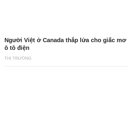
Người Việt ở Canada thắp lửa cho giấc mơ
ô tô điện
THỊ TRƯỜNG