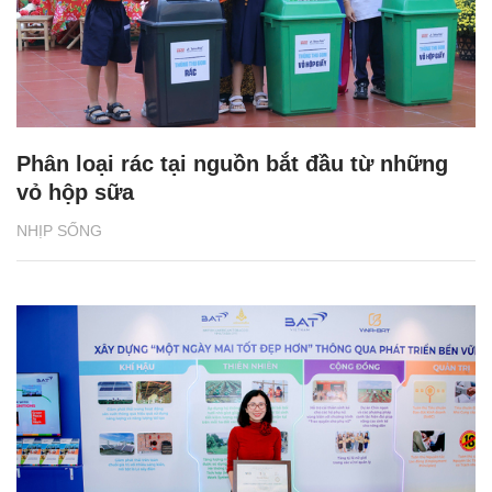
Phân loại rác tại nguồn bắt đầu từ những
vỏ hộp sữa
NHỊP SỐNG