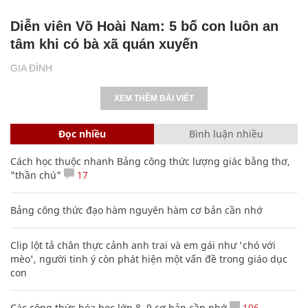
Diễn viên Võ Hoài Nam: 5 bố con luôn an
tâm khi có bà xã quán xuyến
GIA ĐÌNH
XEM THÊM BÀI VIẾT
Đọc nhiều
Bình luận nhiều
Cách học thuộc nhanh Bảng công thức lượng giác bằng thơ,
"thần chú"
17
Bảng công thức đạo hàm nguyên hàm cơ bản cần nhớ
Clip lột tả chân thực cảnh anh trai và em gái như 'chó với
mèo', người tinh ý còn phát hiện một vấn đề trong giáo dục
con
Các công thức hóa học lớp 8, 9 cơ bản cần nhớ
106