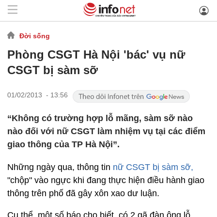
Đời sống
Phòng CSGT Hà Nội 'bác' vụ nữ
CSGT bị sàm sỡ
01/02/2013 - 13:56
“Không có trường hợp lỗ mãng, sàm sỡ nào
nào đối với nữ CSGT làm nhiệm vụ tại các điểm
giao thông của TP Hà Nội”.
Những ngày qua, thông tin
nữ CSGT bị sàm sỡ,
"chộp" vào ngực khi đang thực hiện điều hành giao
thông trên phố đã gây xôn xao dư luận.
Cụ thể, một số báo cho biết, có 2 gã đàn ông lỗ