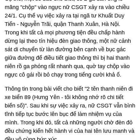
mãng "chộp" vào ngực nữ CSGT xảy ra vào chiều
24/1. Cụ thể vụ việc xảy ra tại ngã tư Khuất Duy
Tiến - Nguyễn Trãi, quận Thanh Xuân, Hà Nội.
Trong khi tất cả mọi phương tiện đều chấp hành
dừng lại theo tín hiệu đèn giao thông, một nữ cảnh
sát di chuyển từ làn đường bên cạnh về bục gác
giữa đường để điều tiết giao thông thì bị hai thanh
niên rồ ga phóng rất nhanh qua, quờ tay chộp vào
ngực cô gái rồi bỏ chạy trong tiếng cười khả ố.
Thông tin trong bài viết cho biết "2 tên thanh niên đi
xe biển 89 (Hưng Yên - tôi không nhớ rõ chi tiết
biển số)". Sau khi sự việc xảy ra, nữ CSGT vẫn bình
tĩnh tiếp tục bước lên bục để làm nhiệm vụ của
mình. Trong khi đó, tất cả những người chờ đèn đỏ
đều chứng kiến hết hành vi của hai tên lưu manh và
đều vô cùng bức xúc.