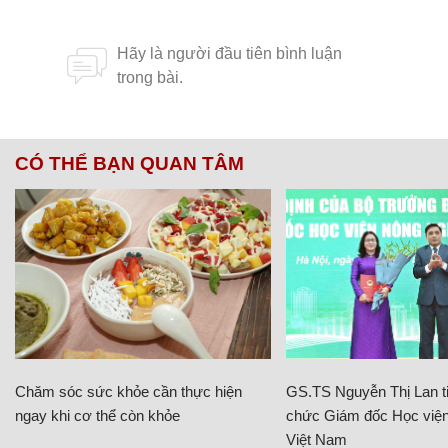
CÓ THỂ BẠN QUAN TÂM
Chăm sóc sức khỏe cần thực hiện
GS.TS Nguyễn Thị Lan ti
ngay khi cơ thể còn khỏe
chức Giám đốc Học viện
Việt Nam