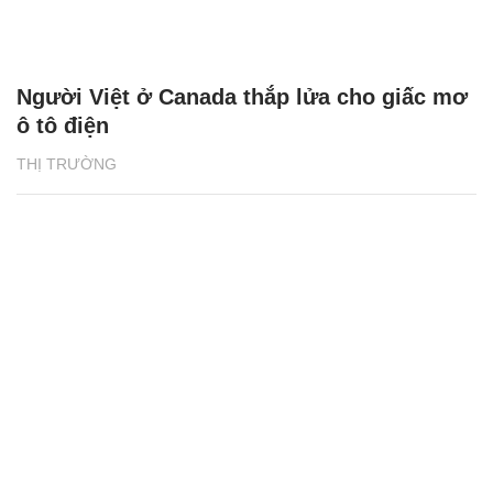
Người Việt ở Canada thắp lửa cho giấc mơ
ô tô điện
THỊ TRƯỜNG