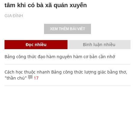
tâm khi có bà xã quán xuyến
GIA ĐÌNH
XEM THÊM BÀI VIẾT
Đọc nhiều
Bình luận nhiều
Bảng công thức đạo hàm nguyên hàm cơ bản cần nhớ
Cách học thuộc nhanh Bảng công thức lượng giác bằng thơ,
"thần chú"
17
Clip lột tả chân thực cảnh anh trai và em gái như 'chó với
mèo', người tinh ý còn phát hiện một vấn đề trong giáo dục
con
20 số điện thoại ma ám bạn không bao giờ nên gọi