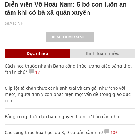
Diễn viên Võ Hoài Nam: 5 bố con luôn an
tâm khi có bà xã quán xuyến
GIA ĐÌNH
XEM THÊM BÀI VIẾT
Đọc nhiều
Bình luận nhiều
Cách học thuộc nhanh Bảng công thức lượng giác bằng thơ,
"thần chú"
17
Clip lột tả chân thực cảnh anh trai và em gái như 'chó với
mèo', người tinh ý còn phát hiện một vấn đề trong giáo dục
con
Bảng công thức đạo hàm nguyên hàm cơ bản cần nhớ
Các công thức hóa học lớp 8, 9 cơ bản cần nhớ
106