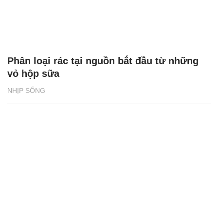
Phân loại rác tại nguồn bắt đầu từ những
vỏ hộp sữa
NHỊP SỐNG