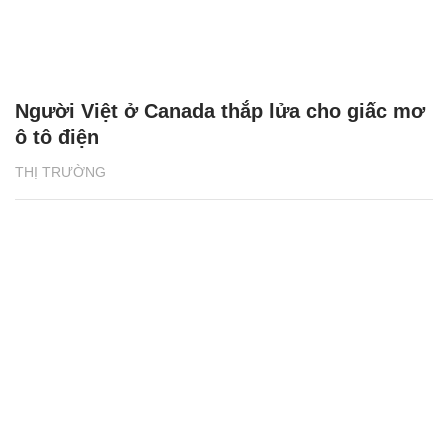
Người Việt ở Canada thắp lửa cho giấc mơ
ô tô điện
THỊ TRƯỜNG