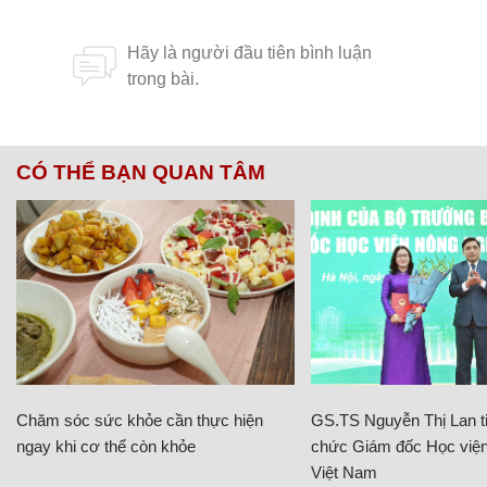
CÓ THỂ BẠN QUAN TÂM
Chăm sóc sức khỏe cần thực hiện
GS.TS Nguyễn Thị Lan ti
ngay khi cơ thể còn khỏe
chức Giám đốc Học viện
Việt Nam