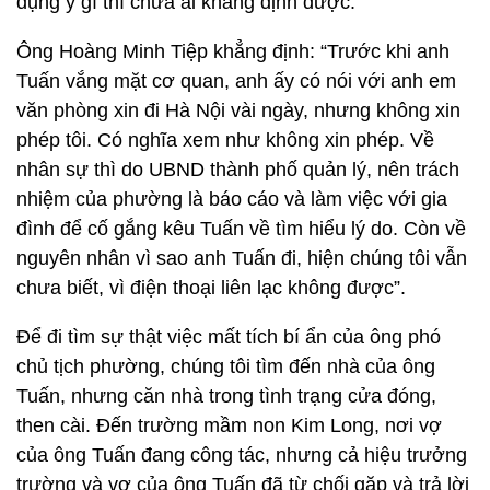
dụng ý gì thì chưa ai khẳng định được.
Ông Hoàng Minh Tiệp khẳng định: “Trước khi anh
Tuấn vắng mặt cơ quan, anh ấy có nói với anh em
văn phòng xin đi Hà Nội vài ngày, nhưng không xin
phép tôi. Có nghĩa xem như không xin phép. Về
nhân sự thì do UBND thành phố quản lý, nên trách
nhiệm của phường là báo cáo và làm việc với gia
đình để cố gắng kêu Tuấn về tìm hiểu lý do. Còn về
nguyên nhân vì sao anh Tuấn đi, hiện chúng tôi vẫn
chưa biết, vì điện thoại liên lạc không được”.
Để đi tìm sự thật việc mất tích bí ẩn của ông phó
chủ tịch phường, chúng tôi tìm đến nhà của ông
Tuấn, nhưng căn nhà trong tình trạng cửa đóng,
then cài. Đến trường mầm non Kim Long, nơi vợ
của ông Tuấn đang công tác, nhưng cả hiệu trưởng
trường và vợ của ông Tuấn đã từ chối gặp và trả lời