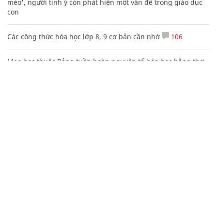
mèo', người tinh ý còn phát hiện một vấn đề trong giáo dục
con
Các công thức hóa học lớp 8, 9 cơ bản cần nhớ
106
Mẹo học thuộc Bảng tuần hoàn nguyên tố hóa học bằng thơ,
câu nói vui vẻ
20 số điện thoại ma ám bạn không bao giờ nên gọi
Mai Phương Thúy "phím hàng" quá chuẩn, vợ tỷ phú Phạm
Nhật Vượng giành lại vị trí top 5 người giàu nhất
CHUYÊN TRANG CỦA BÁO