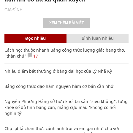
GIA ĐÌNH
XEM THÊM BÀI VIẾT
Đọc nhiều
Bình luận nhiều
Cách học thuộc nhanh Bảng công thức lượng giác bằng thơ,
"thần chú"
17
Nhiều điểm bất thường ở bằng đại học của Lý Nhã Kỳ
Bảng công thức đạo hàm nguyên hàm cơ bản cần nhớ
Nguyễn Phương Hằng sở hữu khối tài sản "siêu khủng", từng
khoe sổ đỏ tính bằng cân, mắng cựu mẫu 'không có nổi
nghìn tỷ'
Clip lột tả chân thực cảnh anh trai và em gái như 'chó với