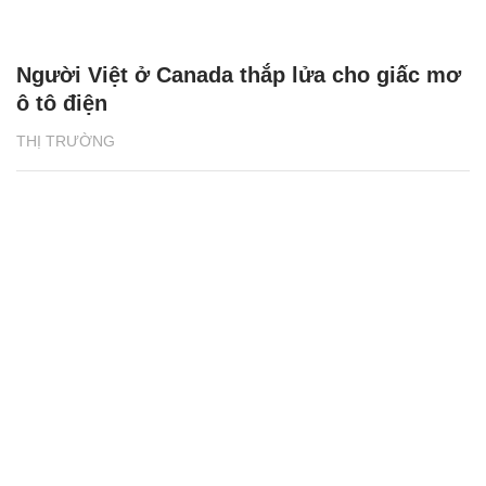
Người Việt ở Canada thắp lửa cho giấc mơ
ô tô điện
THỊ TRƯỜNG