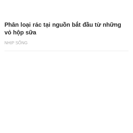
Phân loại rác tại nguồn bắt đầu từ những
vỏ hộp sữa
NHỊP SỐNG