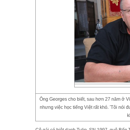
Ông Georges cho biết, sau hơn 27 năm ở V
nhưng việc học tiếng Việt rất khó. 'Tôi nói đ
k
Cô gái có biệt danh Tulip, SN 1997, quê Bến 