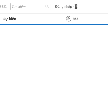
18822
Đăng nhập
Sự kiện
RSS