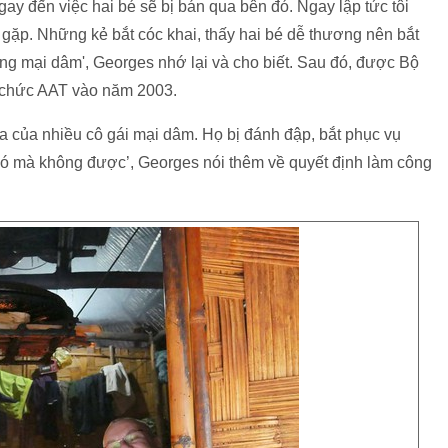
ay đến việc hai bé sẽ bị bán qua bên đó. Ngay lập tức tôi
 gặp. Những kẻ bắt cóc khai, thấy hai bé dễ thương nên bắt
g mại dâm', Georges nhớ lại và cho biết. Sau đó, được Bộ
ổ chức AAT vào năm 2003.
ứa của nhiều cô gái mại dâm. Họ bị đánh đập, bắt phục vụ
ó mà không được’, Georges nói thêm về quyết định làm công