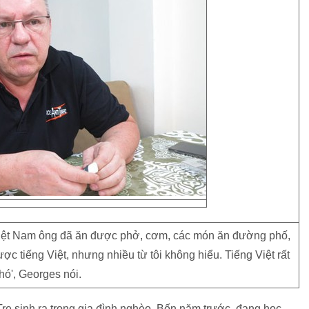
iệt Nam ông đã ăn được phở, cơm, các món ăn đường phố,
ược tiếng Việt, nhưng nhiều từ tôi không hiểu. Tiếng Việt rất
hó', Georges nói.
Tre sinh ra trong gia đình nghèo. Bốn năm trước, đang học