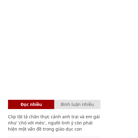
Đọc nhiều
Bình luận nhiều
Clip lột tả chân thực cảnh anh trai và em gái
như 'chó với mèo', người tinh ý còn phát
hiện một vấn đề trong giáo dục con