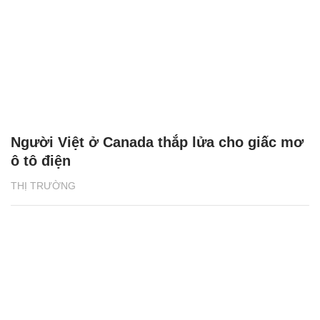
Người Việt ở Canada thắp lửa cho giấc mơ
ô tô điện
THỊ TRƯỜNG