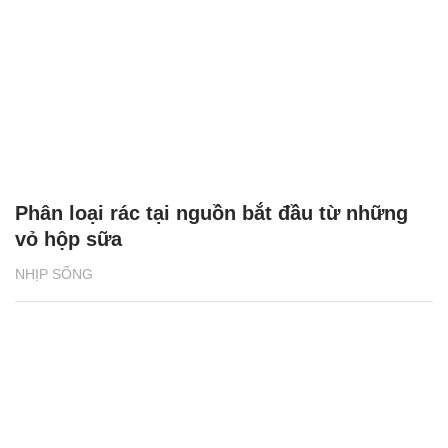
Phân loại rác tại nguồn bắt đầu từ những
vỏ hộp sữa
NHỊP SỐNG