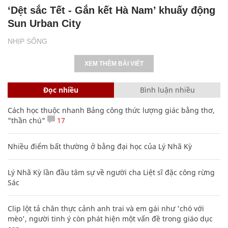
‘Dệt sắc Tết - Gắn kết Hà Nam’ khuấy động
Sun Urban City
NHỊP SỐNG
XEM THÊM BÀI VIẾT
Đọc nhiều
Bình luận nhiều
Cách học thuộc nhanh Bảng công thức lượng giác bằng thơ,
"thần chú"
17
Nhiều điểm bất thường ở bằng đại học của Lý Nhã Kỳ
Lý Nhã Kỳ lần đầu tâm sự về người cha Liệt sĩ đặc công rừng
Sác
Clip lột tả chân thực cảnh anh trai và em gái như 'chó với
mèo', người tinh ý còn phát hiện một vấn đề trong giáo dục