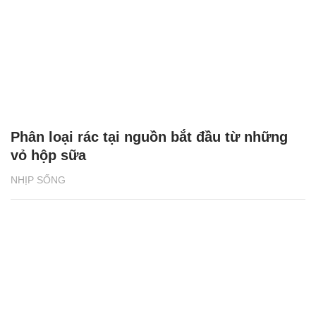
Phân loại rác tại nguồn bắt đầu từ những
vỏ hộp sữa
NHỊP SỐNG