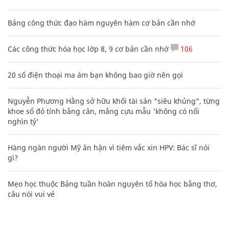
Clip lột tả chân thực cảnh anh trai và em gái như 'chó với
mèo', người tinh ý còn phát hiện một vấn đề trong giáo dục
con
Bảng công thức đạo hàm nguyên hàm cơ bản cần nhớ
Các công thức hóa học lớp 8, 9 cơ bản cần nhớ
106
20 số điện thoại ma ám bạn không bao giờ nên gọi
Nguyễn Phương Hằng sở hữu khối tài sản "siêu khủng", từng
khoe sổ đỏ tính bằng cân, mắng cựu mẫu 'không có nổi
nghìn tỷ'
Hàng ngàn người Mỹ ân hận vì tiêm vắc xin HPV: Bác sĩ nói
gì?
Mẹo học thuộc Bảng tuần hoàn nguyên tố hóa học bằng thơ,
câu nói vui vẻ