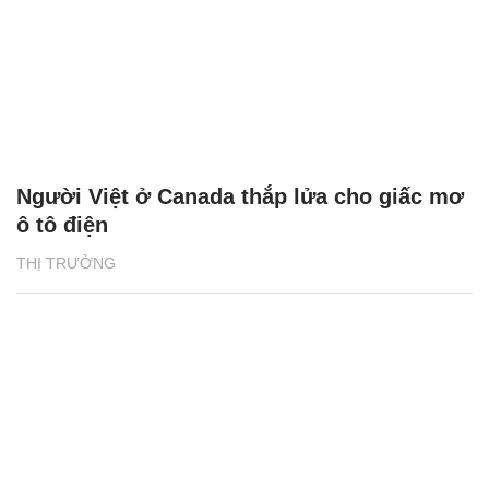
Người Việt ở Canada thắp lửa cho giấc mơ
ô tô điện
THỊ TRƯỜNG