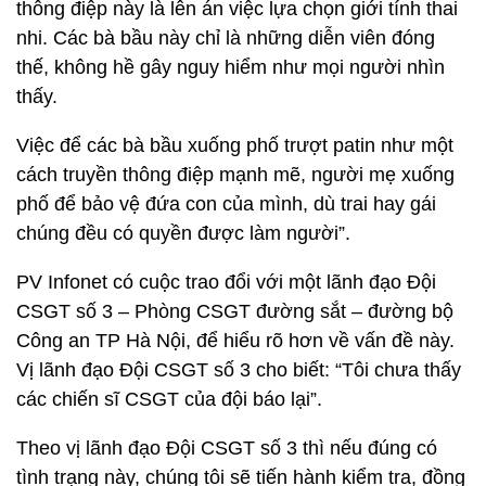
thông điệp này là lên án việc lựa chọn giới tính thai
nhi. Các bà bầu này chỉ là những diễn viên đóng
thế, không hề gây nguy hiểm như mọi người nhìn
thấy.
Việc để các bà bầu xuống phố trượt patin như một
cách truyền thông điệp mạnh mẽ, người mẹ xuống
phố để bảo vệ đứa con của mình, dù trai hay gái
chúng đều có quyền được làm người”.
PV Infonet có cuộc trao đổi với một lãnh đạo Đội
CSGT số 3 – Phòng CSGT đường sắt – đường bộ
Công an TP Hà Nội, để hiểu rõ hơn về vấn đề này.
Vị lãnh đạo Đội CSGT số 3 cho biết: “Tôi chưa thấy
các chiến sĩ CSGT của đội báo lại”.
Theo vị lãnh đạo Đội CSGT số 3 thì nếu đúng có
tình trạng này, chúng tôi sẽ tiến hành kiểm tra, đồng