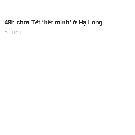
48h chơi Tết ‘hết mình’ ở Hạ Long
DU LỊCH