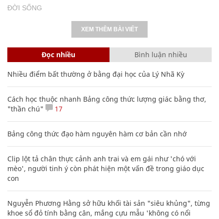
ĐỜI SỐNG
XEM THÊM BÀI VIẾT
Đọc nhiều
Bình luận nhiều
Nhiều điểm bất thường ở bằng đại học của Lý Nhã Kỳ
Cách học thuộc nhanh Bảng công thức lượng giác bằng thơ,
"thần chú"
17
Bảng công thức đạo hàm nguyên hàm cơ bản cần nhớ
Clip lột tả chân thực cảnh anh trai và em gái như 'chó với
mèo', người tinh ý còn phát hiện một vấn đề trong giáo dục
con
Nguyễn Phương Hằng sở hữu khối tài sản "siêu khủng", từng
khoe sổ đỏ tính bằng cân, mắng cựu mẫu 'không có nổi