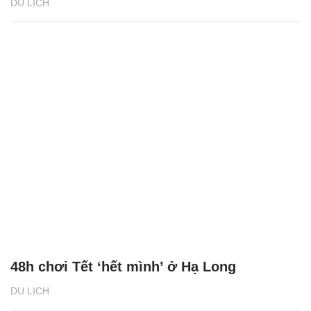
DU LỊCH
48h chơi Tết ‘hết mình’ ở Hạ Long
DU LỊCH