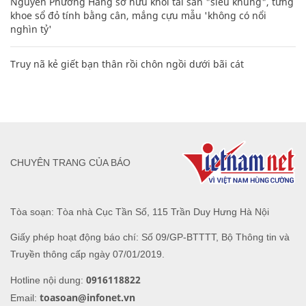
Nguyễn Phương Hằng sở hữu khối tài sản "siêu khủng", từng
khoe sổ đỏ tính bằng cân, mắng cựu mẫu 'không có nổi
nghìn tỷ'
Truy nã kẻ giết bạn thân rồi chôn ngồi dưới bãi cát
CHUYÊN TRANG CỦA BÁO
Tòa soạn: Tòa nhà Cục Tần Số, 115 Trần Duy Hưng Hà Nội
Giấy phép hoạt động báo chí: Số 09/GP-BTTTT, Bộ Thông tin và
Truyền thông cấp ngày 07/01/2019.
0916118822
Hotline nội dung:
toasoan@infonet.vn
Email: