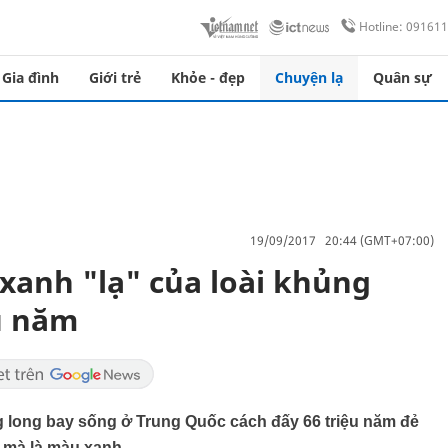
Hotline: 09161
Gia đình
Giới trẻ
Khỏe - đẹp
Chuyện lạ
Quân sự
19/09/2017 20:44 (GMT+07:00)
xanh "lạ" của loài khủng
ệu năm
g long bay sống ở Trung Quốc cách đấy 66 triệu năm đẻ
 mà là màu xanh.