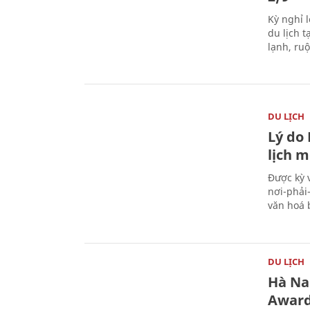
Kỳ nghỉ l
du lịch t
lạnh, ru
DU LỊCH
Lý do
lịch m
Được kỳ 
nơi-phải
văn hoá 
DU LỊCH
Hà Na
Award