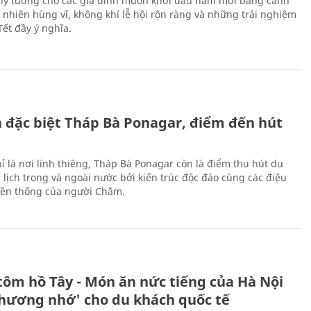
 lý tưởng cho các gia đình muốn khởi đầu năm mới bằng cảnh
n nhiên hùng vĩ, không khí lễ hội rộn ràng và những trải nghiệm
Tết đầy ý nghĩa.
ch đặc biệt Tháp Bà Ponagar, điểm đến hút
ỉ là nơi linh thiêng, Tháp Bà Ponagar còn là điểm thu hút du
 lịch trong và ngoài nước bởi kiến trúc độc đáo cùng các điệu
ền thống của người Chăm.
tôm hồ Tây - Món ăn nức tiếng của Hà Nội
thương nhớ' cho du khách quốc tế