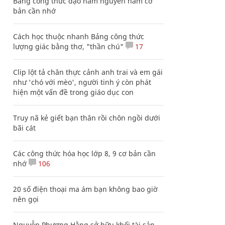
Bảng công thức đạo hàm nguyên hàm cơ
bản cần nhớ
Cách học thuộc nhanh Bảng công thức
lượng giác bằng thơ, "thần chú"
17
Clip lột tả chân thực cảnh anh trai và em gái
như 'chó với mèo', người tinh ý còn phát
hiện một vấn đề trong giáo dục con
Truy nã kẻ giết bạn thân rồi chôn ngồi dưới
bãi cát
Các công thức hóa học lớp 8, 9 cơ bản cần
nhớ
106
20 số điện thoại ma ám bạn không bao giờ
nên gọi
Nguyễn Phương Hằng sở hữu khối tài sản