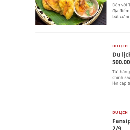
Đến với 
địa điểm
bất cứ a
DU LỊCH
Du lị
500.0
Từ tháng
chính sá
lên cáp t
DU LỊCH
Fansip
2/9