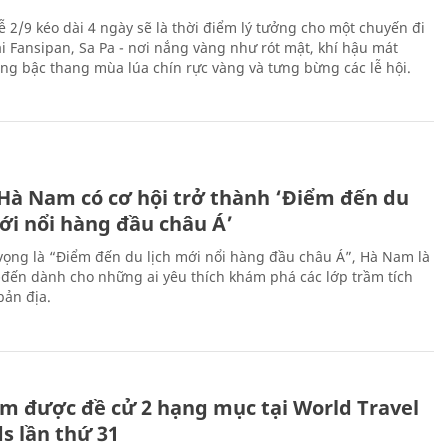
ễ 2/9 kéo dài 4 ngày sẽ là thời điểm lý tưởng cho một chuyến đi
ại Fansipan, Sa Pa - nơi nắng vàng như rót mật, khí hậu mát
ộng bậc thang mùa lúa chín rực vàng và tưng bừng các lễ hội.
 Hà Nam có cơ hội trở thành ‘Điểm đến du
ới nổi hàng đầu châu Á’
vọng là “Điểm đến du lịch mới nổi hàng đầu châu Á”, Hà Nam là
-đến dành cho những ai yêu thích khám phá các lớp trầm tích
bản địa.
m được đề cử 2 hạng mục tại World Travel
s lần thứ 31