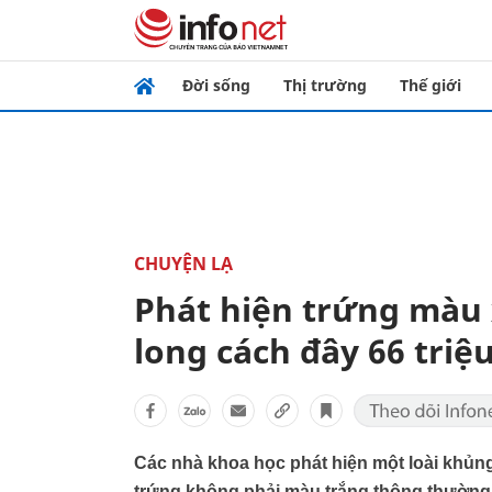
Đời sống
Thị trường
Thế giới
CHUYỆN LẠ
Phát hiện trứng màu 
long cách đây 66 tri
Các nhà khoa học phát hiện một loài khủn
trứng không phải màu trắng thông thường