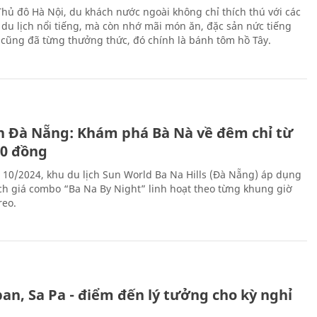
Thủ đô Hà Nội, du khách nước ngoài không chỉ thích thú với các
 du lịch nổi tiếng, mà còn nhớ mãi món ăn, đặc sản nức tiếng
i cũng đã từng thưởng thức, đó chính là bánh tôm hồ Tây.
ch Đà Nẵng: Khám phá Bà Nà về đêm chỉ từ
00 đồng
 10/2024, khu du lịch Sun World Ba Na Hills (Đà Nẵng) áp dụng
ch giá combo “Ba Na By Night” linh hoạt theo từng khung giờ
reo.
an, Sa Pa - điểm đến lý tưởng cho kỳ nghỉ