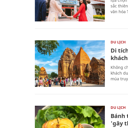
lựa chọn
sắc thiê
văn hóa 
DU LỊCH
Di tí
khách
Không ch
khách du
múa truy
DU LỊCH
Bánh 
'gây 