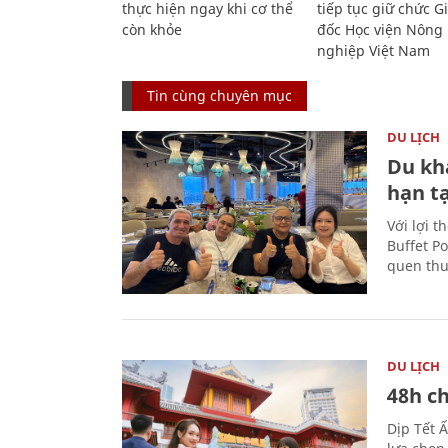
thực hiện ngay khi cơ thể
tiếp tục giữ chức 
còn khỏe
đốc Học viện Nông
nghiệp Việt Nam
Tin cùng chuyên mục
DU LỊCH
Du kh
hạn t
Với lợi t
Buffet P
quen thu
DU LỊCH
48h ch
Dịp Tết 