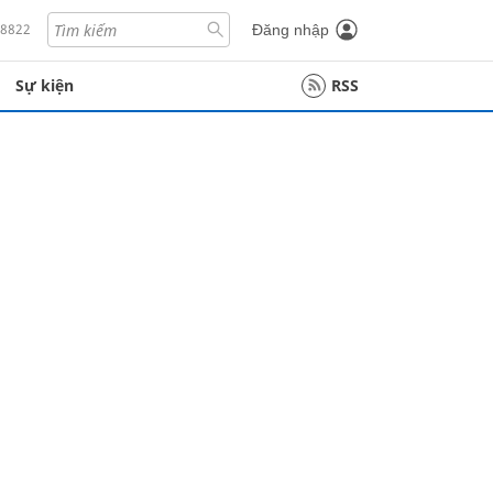
18822
Đăng nhập
Sự kiện
RSS