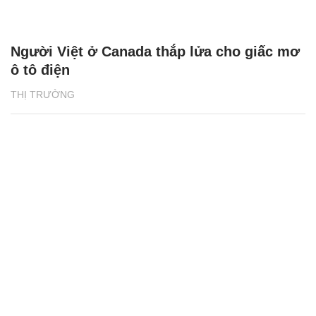
Người Việt ở Canada thắp lửa cho giấc mơ
ô tô điện
THỊ TRƯỜNG