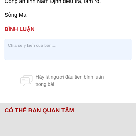
Công an tỉnh Nam Định điều tra, làm rõ.
Sông Mã
CÓ THỂ BẠN QUAN TÂM