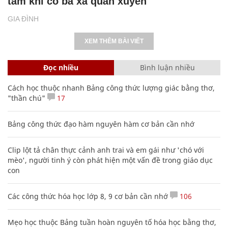
tâm khi có bà xã quán xuyến
GIA ĐÌNH
XEM THÊM BÀI VIẾT
Đọc nhiều
Bình luận nhiều
Cách học thuộc nhanh Bảng công thức lượng giác bằng thơ,
"thần chú"
17
Bảng công thức đạo hàm nguyên hàm cơ bản cần nhớ
Clip lột tả chân thực cảnh anh trai và em gái như 'chó với
mèo', người tinh ý còn phát hiện một vấn đề trong giáo dục
con
Các công thức hóa học lớp 8, 9 cơ bản cần nhớ
106
Mẹo học thuộc Bảng tuần hoàn nguyên tố hóa học bằng thơ,