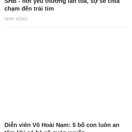
SHB - nơi yêu thương lan tỏa, sự sẻ chia
chạm đến trái tim
NHỊP SỐNG
Diễn viên Võ Hoài Nam: 5 bố con luôn an