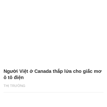
Người Việt ở Canada thắp lửa cho giấc mơ
ô tô điện
THỊ TRƯỜNG