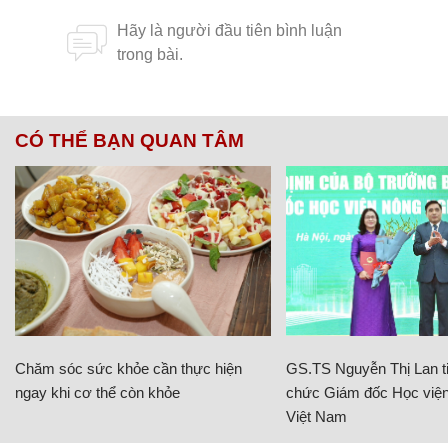
CÓ THỂ BẠN QUAN TÂM
Chăm sóc sức khỏe cần thực hiện
GS.TS Nguyễn Thị Lan ti
ngay khi cơ thể còn khỏe
chức Giám đốc Học viện
Việt Nam