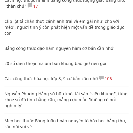
Cách học thuộc nhanh Bảng công thức lượng giác bằng thơ,
"thần chú"
17
Clip lột tả chân thực cảnh anh trai và em gái như 'chó với
mèo', người tinh ý còn phát hiện một vấn đề trong giáo dục
con
Bảng công thức đạo hàm nguyên hàm cơ bản cần nhớ
20 số điện thoại ma ám bạn không bao giờ nên gọi
Các công thức hóa học lớp 8, 9 cơ bản cần nhớ
106
Nguyễn Phương Hằng sở hữu khối tài sản "siêu khủng", từng
khoe sổ đỏ tính bằng cân, mắng cựu mẫu 'không có nổi
nghìn tỷ'
Mẹo học thuộc Bảng tuần hoàn nguyên tố hóa học bằng thơ,
câu nói vui vẻ